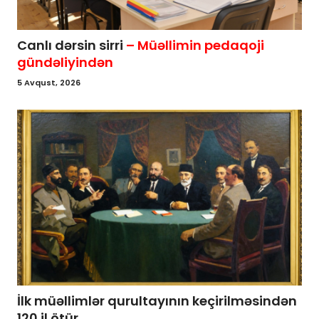
Canlı dərsin sirri
– Müəllimin pedaqoji
gündəliyindən
5 Avqust, 2026
İlk müəllimlər qurultayının keçirilməsindən
120 il ötür...