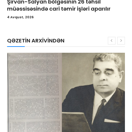
Şirvan-Salyan bölgəsinin 26 təhsil
müəssisəsində cari təmir işləri aparılır
4 Avqust, 2026
QƏZETİN ARXİVİNDƏN