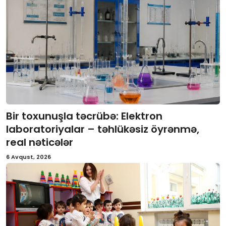
Bir toxunuşla təcrübə: Elektron
laboratoriyalar – təhlükəsiz öyrənmə,
real nəticələr
6 Avqust, 2026