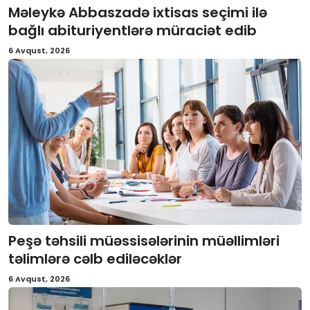
Məleykə Abbaszadə ixtisas seçimi ilə
İctimai şura
bağlı abituriyentlərə müraciət edib
6 Avqust, 2026
Dünya
Peşə təhsili müəssisələrinin müəllimləri
təlimlərə cəlb ediləcəklər
6 Avqust, 2026