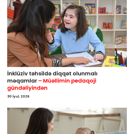
İnklüziv təhsildə diqqət olunmalı
məqamlar
– Müəllimin pedaqoji
gündəliyindən
30 İyul, 2026