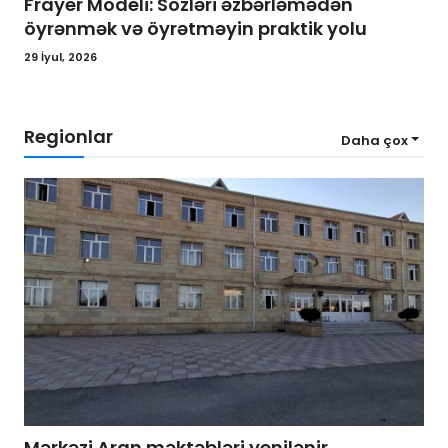
Frayer Modeli: Sözləri əzbərləmədən
öyrənmək və öyrətməyin praktik yolu
29 İyul, 2026
Regionlar
Daha çox
Mərkəzi Aran məktəbləri yenilənir