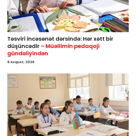
Təsviri incəsənət dərsində: Hər xətt bir
düşüncədir
– Müəllimin pedaqoji
gündəliyindən
6 Avqust, 2026