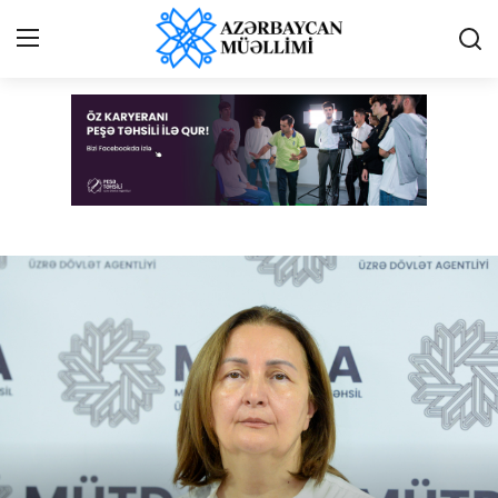
Azərbaycan müəllimi - Online qəzet
Giriş
Qeydiyyat
Qəzetə elan ver
Əlaqə
Haqqımızda
Reklam və elan
Biz kimik?
Bütün xəbərlər