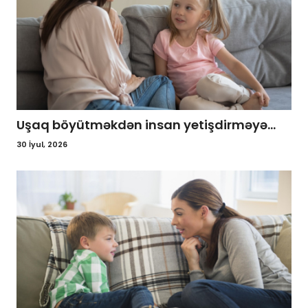
Uşaq böyütməkdən insan yetişdirməyə...
30 İyul, 2026