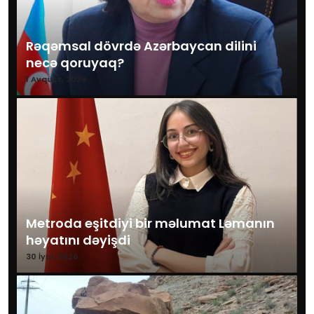
Rəqəmsal dövrdə Azərbaycan dilini
necə qoruyaq?
1 Avqust, 2026
Metroda eşitdiyi bir məlumat Ləmanın
həyatını dəyişdi
30 İyul, 2026