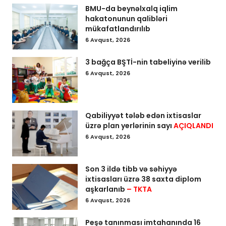
BMU-da beynəlxalq iqlim
hakatonunun qalibləri
mükafatlandırılıb
6 Avqust, 2026
3 bağça BŞTİ-nin tabeliyinə verilib
6 Avqust, 2026
Qabiliyyət tələb edən ixtisaslar
üzrə plan yerlərinin sayı
AÇIQLANDI
6 Avqust, 2026
Son 3 ildə tibb və səhiyyə
ixtisasları üzrə 38 saxta diplom
aşkarlanıb
– TKTA
6 Avqust, 2026
Peşə tanınması imtahanında 16