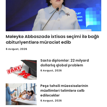
Məleykə Abbaszadə ixtisas seçimi ilə bağlı
abituriyentlərə müraciət edib
6 Avqust, 2026
Saxta diplomlar: 22 milyard
dollarlıq qlobal problem
6 Avqust, 2026
Peşə təhsili müəssisələrinin
müəllimləri təlimlərə cəlb
ediləcəklər
6 Avqust, 2026