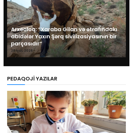
Arxeoloq: “Xaraba Gilan və ətrafındakı
abidələr Yaxın Şərq sivilizasiyasının bir
parçasıdır”
28 İyul, 2026
PEDAQOJİ YAZILAR