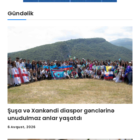
Gündəlik
Şuşa və Xankəndi diaspor gənclərinə
unudulmaz anlar yaşatdı
6 Avqust, 2026