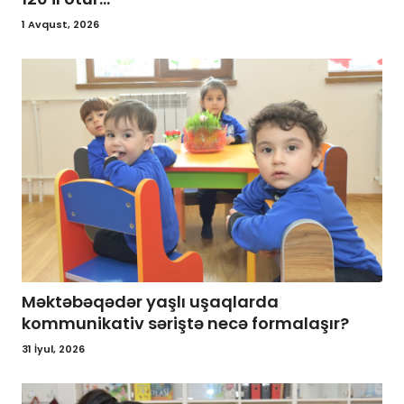
1 Avqust, 2026
Məktəbəqədər yaşlı uşaqlarda
kommunikativ səriştə necə formalaşır?
31 İyul, 2026