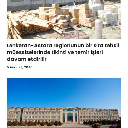
Lənkəran-Astara regionunun bir sıra təhsil
müəssisələrində tikinti və təmir işləri
davam etdirilir
5 Avqust, 2026