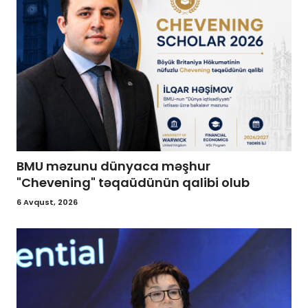
BMU məzunu dünyaca məşhur
"Chevening" təqaüdünün qalibi olub
6 Avqust, 2026