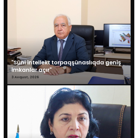
"Süni intellekt torpaqşünaslıqda geniş
imkanlar açır"
3 Avqust, 2026