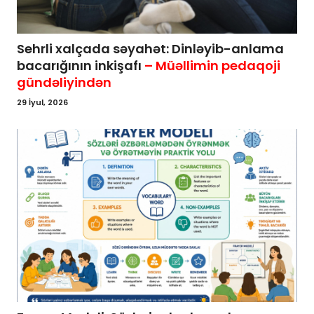
Sehrli xalçada səyahət: Dinləyib-anlama
bacarığının inkişafı
– Müəllimin pedaqoji
gündəliyindən
29 İyul, 2026