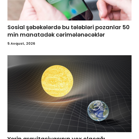
Sosial şəbəkələrdə bu tələbləri pozanlar 50
min manatadək cərimələnəcəklər
5 Avqust, 2026
Yerin qravitasiyasının yox olacağı