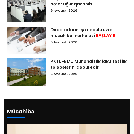
nəfər uğur qazanıb
6 Avqust, 2026
Direktorların işə qəbulu üzrə
müsahibə mərhələsi
BAŞLAYIR
5 Avqust, 2026
PKTU-BMU Mühəndislik fakültəsi ilk
tələbələrini qəbul edir
5 Avqust, 2026
Müsahibə