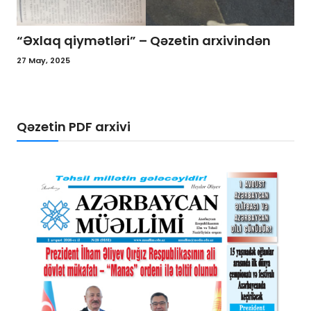
“Son zəng” – Həyata çağırış
21 May, 2025
Qəzetin PDF arxivi