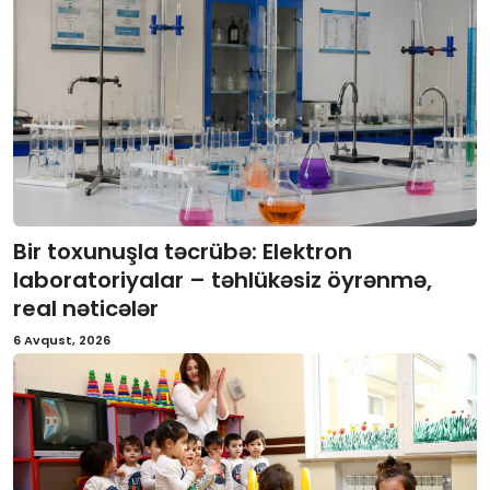
Bir toxunuşla təcrübə: Elektron
laboratoriyalar – təhlükəsiz öyrənmə,
real nəticələr
6 Avqust, 2026