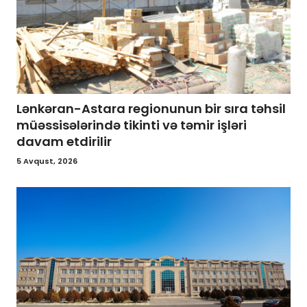
Lənkəran-Astara regionunun bir sıra təhsil
müəssisələrində tikinti və təmir işləri
davam etdirilir
5 Avqust, 2026