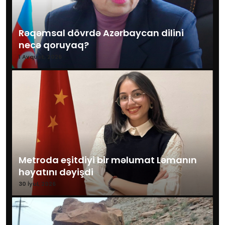
Rəqəmsal dövrdə Azərbaycan dilini
necə qoruyaq?
1 Avqust, 2026
Metroda eşitdiyi bir məlumat Ləmanın
həyatını dəyişdi
30 İyul, 2026