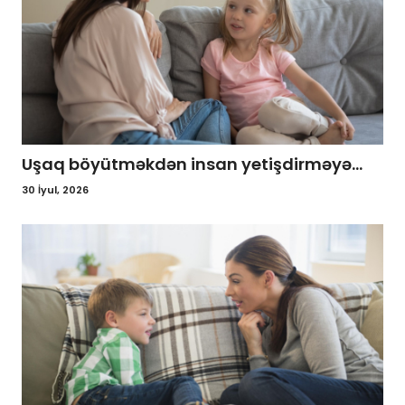
Uşaq böyütməkdən insan yetişdirməyə...
30 İyul, 2026