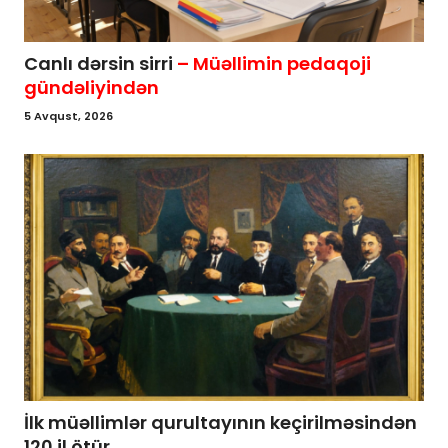
Canlı dərsin sirri
– Müəllimin pedaqoji
gündəliyindən
5 Avqust, 2026
İlk müəllimlər qurultayının keçirilməsindən
120 il ötür...