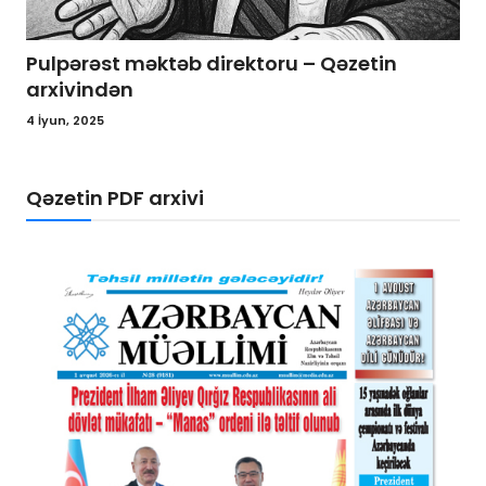
“Əxlaq qiymətləri” – Qəzetin arxivindən
27 May, 2025
Qəzetin PDF arxivi