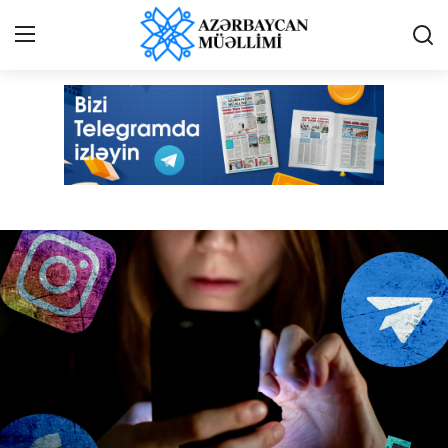
Azərbaycan müəllimi - Online qəzet
Giriş
Qeydiyyat
Qəzetə elan ver
Əlaqə
Haqqımızda
Reklam və elan
Biz kimik?
Bütün xəbərlər