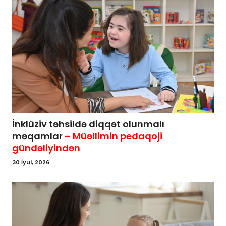
İnklüziv təhsildə diqqət olunmalı
məqamlar
– Müəllimin pedaqoji
gündəliyindən
30 İyul, 2026