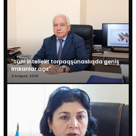
"Süni intellekt torpaqşünaslıqda geniş
imkanlar açır"
3 Avqust, 2026