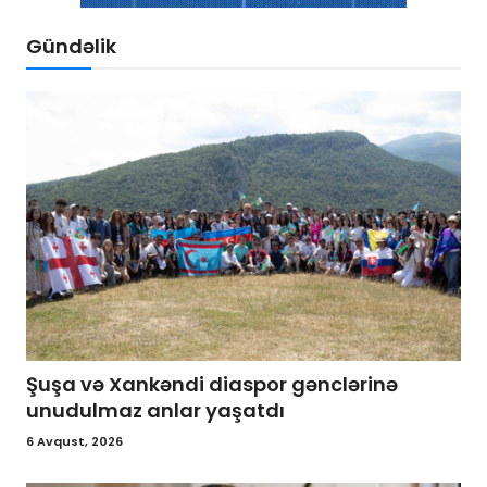
Gündəlik
Şuşa və Xankəndi diaspor gənclərinə
unudulmaz anlar yaşatdı
6 Avqust, 2026