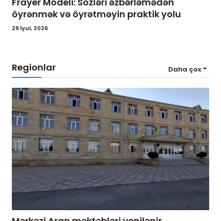
Frayer Modeli: Sözləri əzbərləmədən
öyrənmək və öyrətməyin praktik yolu
29 İyul, 2026
Regionlar
Daha çox
Mərkəzi Aran məktəbləri yenilənir