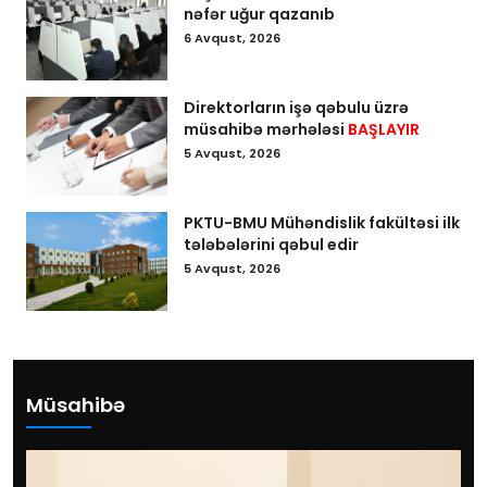
nəfər uğur qazanıb
6 Avqust, 2026
Direktorların işə qəbulu üzrə
müsahibə mərhələsi
BAŞLAYIR
5 Avqust, 2026
PKTU-BMU Mühəndislik fakültəsi ilk
tələbələrini qəbul edir
5 Avqust, 2026
Müsahibə