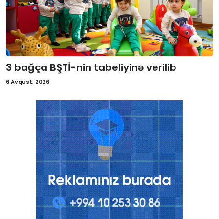
3 bağça BŞTİ-nin tabeliyinə verilib
6 Avqust, 2026