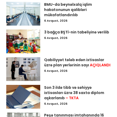
BMU-da beynəlxalq iqlim
hakatonunun qalibləri
mükafatlandırılıb
6 Avqust, 2026
3 bağça BŞTİ-nin tabeliyinə verilib
6 Avqust, 2026
Qabiliyyət tələb edən ixtisaslar
üzrə plan yerlərinin sayı
AÇIQLANDI
6 Avqust, 2026
Son 3 ildə tibb və səhiyyə
ixtisasları üzrə 38 saxta diplom
aşkarlanıb
– TKTA
6 Avqust, 2026
Peşə tanınması imtahanında 16