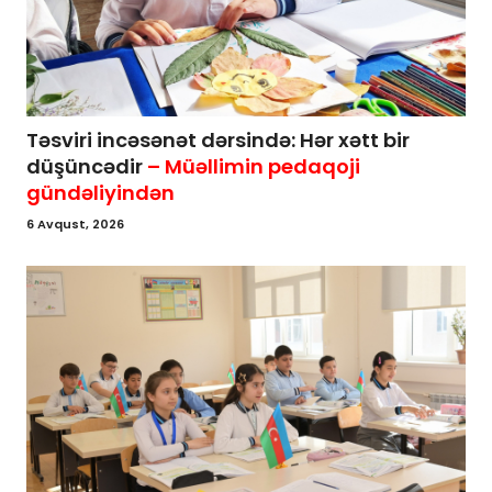
Təsviri incəsənət dərsində: Hər xətt bir
düşüncədir
– Müəllimin pedaqoji
gündəliyindən
6 Avqust, 2026