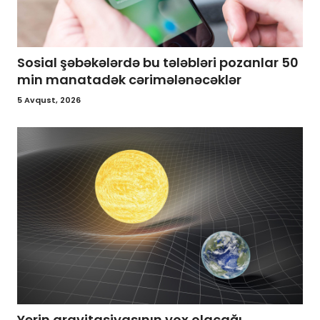
Sosial şəbəkələrdə bu tələbləri pozanlar 50
min manatadək cərimələnəcəklər
5 Avqust, 2026
Yerin qravitasiyasının yox olacağı