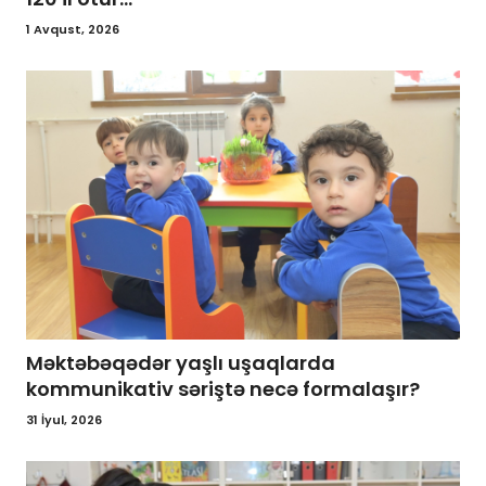
1 Avqust, 2026
Məktəbəqədər yaşlı uşaqlarda
kommunikativ səriştə necə formalaşır?
31 İyul, 2026