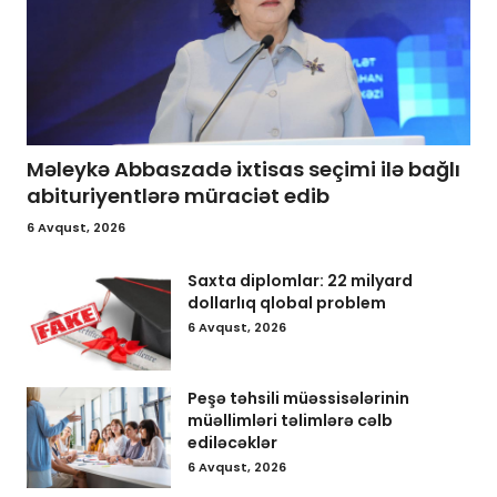
Məleykə Abbaszadə ixtisas seçimi ilə bağlı
abituriyentlərə müraciət edib
6 Avqust, 2026
Saxta diplomlar: 22 milyard
dollarlıq qlobal problem
6 Avqust, 2026
Peşə təhsili müəssisələrinin
müəllimləri təlimlərə cəlb
ediləcəklər
6 Avqust, 2026