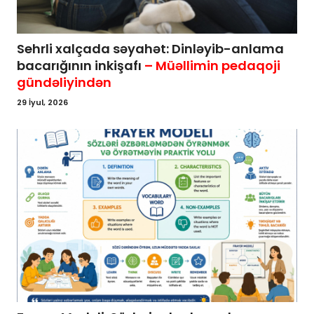
Sehrli xalçada səyahət: Dinləyib-anlama
bacarığının inkişafı
– Müəllimin pedaqoji
gündəliyindən
29 İyul, 2026