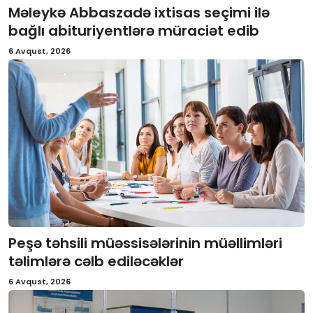
Məleykə Abbaszadə ixtisas seçimi ilə
İctimai şura
bağlı abituriyentlərə müraciət edib
6 Avqust, 2026
Dünya
Peşə təhsili müəssisələrinin müəllimləri
təlimlərə cəlb ediləcəklər
6 Avqust, 2026