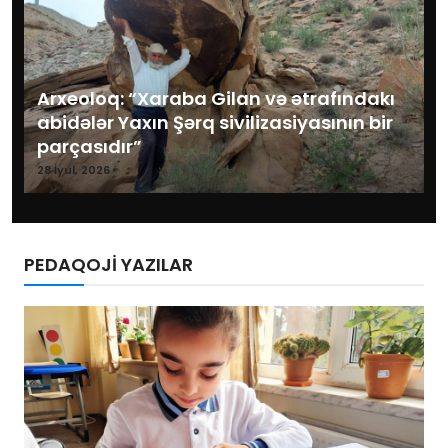
Arxeoloq: “Xaraba Gilan və ətrafındakı
abidələr Yaxın Şərq sivilizasiyasının bir
parçasıdır”
28 İyul, 2026
PEDAQOJİ YAZILAR