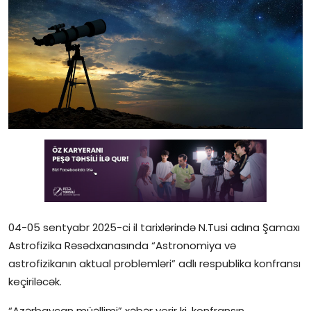
Gündəlik
Rəsmi
Təhsil
Müsahibə
Elm və innovasiya
Təhlil
Reportaj
04-05 sentyabr 2025-ci il tarixlərində N.Tusi adına Şamaxı
Pedaqogika
Astrofizika Rəsədxanasında “Astronomiya və
astrofizikanın aktual problemləri” adlı respublika konfransı
Regionlar
keçiriləcək.
Qəzetin PDF arxivi
“Azərbaycan müəllimi” xəbər verir ki, konfransın