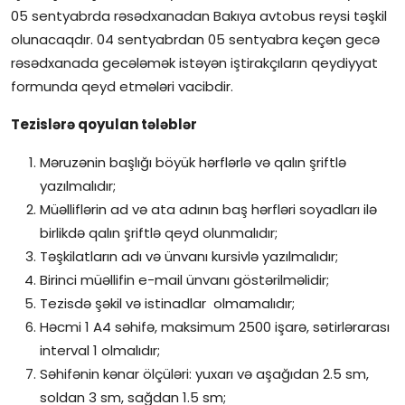
05 sentyabrda rəsədxanadan Bakıya avtobus reysi təşkil
olunacaqdır. 04 sentyabrdan 05 sentyabra keçən gecə
rəsədxanada gecələmək istəyən iştirakçıların qeydiyyat
formunda qeyd etmələri vacibdir.
Tezislərə qoyulan tələblər
Məruzənin başlığı böyük hərflərlə və qalın şriftlə
yazılmalıdır;
Müəlliflərin ad və ata adının baş hərfləri soyadları ilə
birlikdə qalın şriftlə qeyd olunmalıdır;
Təşkilatların adı və ünvanı kursivlə yazılmalıdır;
Birinci müəllifin e-mail ünvanı göstərilməlidir;
Tezisdə şəkil və istinadlar olmamalıdır;
Həcmi 1 A4 səhifə, maksimum 2500 işarə, sətirlərarası
interval 1 olmalıdır;
Səhifənin kənar ölçüləri: yuxarı və aşağıdan 2.5 sm,
soldan 3 sm, sağdan 1.5 sm;