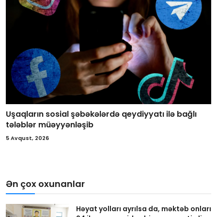
Uşaqların sosial şəbəkələrdə qeydiyyatı ilə bağlı
tələblər müəyyənləşib
5 Avqust, 2026
Ən çox oxunanlar
Həyat yolları ayrılsa da, məktəb onları