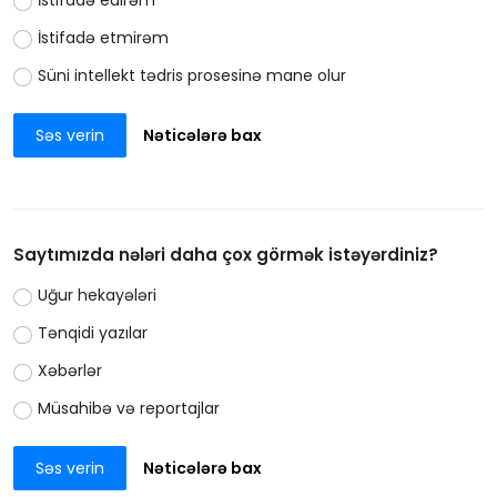
İstifadə etmirəm
Süni intellekt tədris prosesinə mane olur
Səs verin
Nəticələrə bax
Saytımızda nələri daha çox görmək istəyərdiniz?
Uğur hekayələri
Tənqidi yazılar
Xəbərlər
Müsahibə və reportajlar
Səs verin
Nəticələrə bax