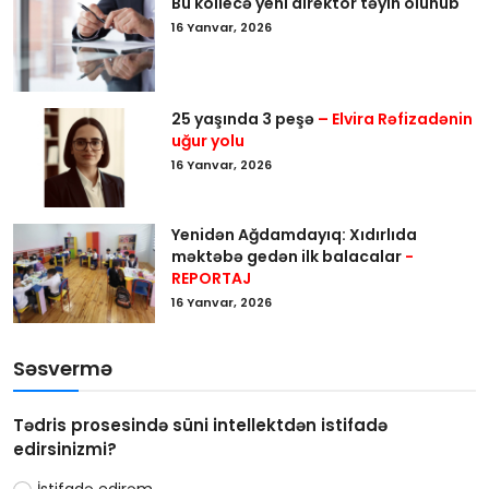
Bu kollecə yeni direktor təyin olunub
16 Yanvar, 2026
25 yaşında 3 peşə
– Elvira Rəfizadənin
uğur yolu
16 Yanvar, 2026
Yenidən Ağdamdayıq: Xıdırlıda
məktəbə gedən ilk balacalar
-
REPORTAJ
16 Yanvar, 2026
Səsvermə
Tədris prosesində süni intellektdən istifadə
edirsinizmi?
İstifadə edirəm