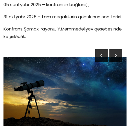
05 sentyabr 2025 – konfransın bağlanışı;
31 oktyabr 2025 – tam məqalələrin qəbulunun son tarixi.
Konfrans Şamaxı rayonu, Y.Məmmədəliyev qəsəbəsində
keçiriləcək.