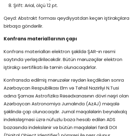
Şrift: Arial, ölçü 12 pt.
Qeyd: Abstrakt forması qeydiyyatdan keçən iştirakçılara
birbaşa göndərilir.
Konfrans materiallarının çapı
Konfrans materialları elektron şəkildə ŞAR-ın rəsmi
saytında yerləşdiriləcəkdir. Bütün məruzəçilər elektron
iştirakçı sertifikatı ilə təmin olunacaqdırlar.
Konfransda edilmiş məruzələr rəydən keçdikdən sonra
Azərbaycan Respublikası Elm və Təhsil Nazirliyi N.Tusi
adına Şamaxı Astrofizika Rəsədxanasının dövri nəşri olan
Azərbaycan Astronomiya Jurnalında (AzAJ) məqalə
şəklində çap olunacaqdır. Jurnal məqalələrin beynəlxalq
indeksləşməsi üzrə nüfuzlu baza hesab edilən ADS
bazasında indekslənir və bütün məqalələri fərdi DOI
(Digital Object Identifier) nömrəsi ilə nəşr olunur.