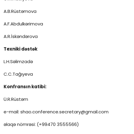
A.B.Rüstəmova
A.F.Abdulkərimova
A.R.İskəndərova
Texniki dəstək
L.H.Səlimzadə
C.C.Tağıyeva
Konfransın katibi:
Ü.R.Rüstəm
e-mail: shao.conference.secretary@gmail.com
əlaqə nömrəsi: (+99470 3555566)