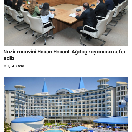
Nazir müavini Həsən Həsənli Ağdaş rayonuna səfər
edib
31 İyul, 2026