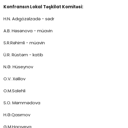
Konfransın Lokal Təşkilat Komitəsi:
H.N. Adıgözəlzadə - sədr
A.B. Həsənova - müavin
S.R.Rəhimli - müavin
Ü.R. Rüstəm - katib
N.Ə. Hüseynov
O.V. Xəlilov
O.M.Salehli
S.O. Məmmədova
H.Ə.Qasımov
G.M.Hacıyeva