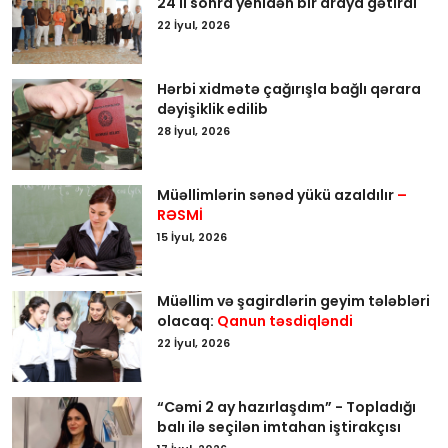
24 il sonra yenidən bir araya gətirdi
22 İyul, 2026
Hərbi xidmətə çağırışla bağlı qərara
dəyişiklik edilib
28 İyul, 2026
Müəllimlərin sənəd yükü azaldılır
–
RƏSMİ
15 İyul, 2026
Müəllim və şagirdlərin geyim tələbləri
olacaq:
Qanun təsdiqləndi
22 İyul, 2026
“Cəmi 2 ay hazırlaşdım” - Topladığı
balı ilə seçilən imtahan iştirakçısı