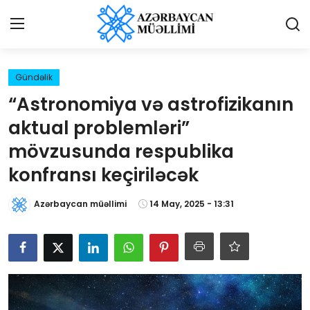
Giriş
Qeydiyyat
Gündəlik
“Astronomiya və astrofizikanın
Qəzetə elan ver
aktual problemləri”
Əlaqə
mövzusunda respublika
konfransı keçiriləcək
Haqqımızda
Azərbaycan müəllimi
14 May, 2025 - 13:31
Reklam və elan
Biz kimik?
Bütün xəbərlər