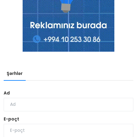
Şərhlər
Ad
E-poçt