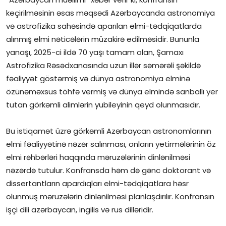
keçirilməsinin əsas məqsədi Azərbaycanda astronomiya
İctimai şura
və astrofizika sahəsində aparılan elmi-tədqiqatlarda
alınmış elmi nəticələrin müzakirə edilməsidir. Bununla
Dünya
yanaşı, 2025-ci ildə 70 yaşı tamam olan, Şamaxı
Astrofizika Rəsədxanasında uzun illər səmərəli şəkildə
fəaliyyət göstərmiş və dünya astronomiya elminə
özünəməxsus töhfə vermiş və dünya elmində sanballı yer
tutan görkəmli alimlərin yubileyinin qeyd olunmasıdır.
Bu istiqamət üzrə görkəmli Azərbaycan astronomlarının
elmi fəaliyyətinə nəzər salınması, onların yetirmələrinin öz
elmi rəhbərləri haqqında məruzələrinin dinlənilməsi
nəzərdə tutulur. Konfransda həm də gənc doktorant və
dissertantların apardıqları elmi-tədqiqatlara həsr
olunmuş məruzələrin dinlənilməsi planlaşdırılır. Konfransın
işçi dili azərbaycan, ingilis və rus dilləridir.