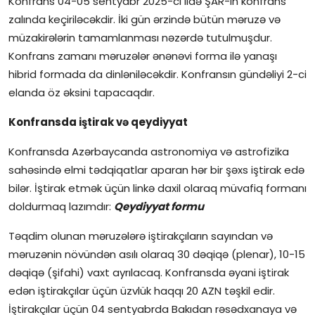
Konfrans 04-05 sentyabr 2025-ci ildə ŞAR-ın konfrans
zalında keçiriləcəkdir. İki gün ərzində bütün məruzə və
müzakirələrin tamamlanması nəzərdə tutulmuşdur.
Konfrans zamanı məruzələr ənənəvi forma ilə yanaşı
hibrid formada da dinləniləcəkdir. Konfransın gündəliyi 2-ci
elanda öz əksini tapacaqdır.
Konfransda iştirak və qeydiyyat
Konfransda Azərbaycanda astronomiya və astrofizika
sahəsində elmi tədqiqatlar aparan hər bir şəxs iştirak edə
bilər. İştirak etmək üçün linkə daxil olaraq müvafiq formanı
doldurmaq lazımdır:
Qeydiyyat formu
Təqdim olunan məruzələrə iştirakçıların sayından və
məruzənin növündən asılı olaraq 30 dəqiqə (plenar), 10-15
dəqiqə (şifahi) vaxt ayrılacaq. Konfransda əyani iştirak
edən iştirakçılar üçün üzvlük haqqı 20 AZN təşkil edir.
İştirakçılar üçün 04 sentyabrda Bakıdan rəsədxanaya və