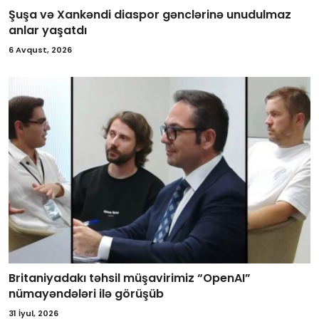
Şuşa və Xankəndi diaspor gənclərinə unudulmaz
anlar yaşatdı
6 Avqust, 2026
Britaniyadakı təhsil müşavirimiz “OpenAI”
nümayəndələri ilə görüşüb
31 İyul, 2026