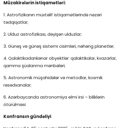
Müzakirələrin istiqamətləri:
1. Astrofizikanın müxtəlif istiqamətlərində nəzəri
tədqiqatlar;
2. Ulduz astrofizikası, dəyişən ulduzlar;
3. Günəş və günəş sistemi cisimləri, nəhəng planetlər;
4. Qalaktikadankənar obyektlər: qalaktikalar, kvazarlar,
qamma şüalanma mənbələri;
5. Astronomik müşahidələr və metodlar, kosmik
rəsədxanalar;
6. Azərbaycanda astronomiya elmi irsi – biliklərin
ötürülməsi
Konfransın gündəliyi