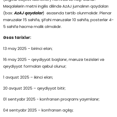
Məqalələrin mətni ingilis dilində AzAJ jurnalının qaydaları
(bax:
AzAJ qaydalar
) əsasında tərtib olunmalıdır. Plenar
məruzələr 15 səhifə, şifahi məruzələr 10 səhifə, posterlər 4-
5 səhifə həcmə malik olmalıdır.
Əsas tarixlər:
13 may 2025 – birinci elan;
16 may 2025 – qeydiyyat başlanır, məruzə tezisləri və
qeydiyyat formaları qəbul olunur;
1 avqust 2025 – ikinci elan;
20 avqust 2025 – qeydiyyat bitir;
01 sentyabr 2025 - konfransın proqramı yayımlanır;
04 sentyabr 2025 – konfransın açılışı;