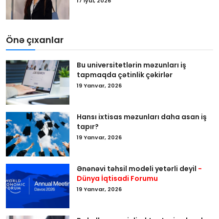
17 İyul, 2026
Önə çıxanlar
Bu universitetlərin məzunları iş
tapmaqda çətinlik çəkirlər
19 Yanvar, 2026
Hansı ixtisas məzunları daha asan iş
tapır?
19 Yanvar, 2026
Ənənəvi təhsil modeli yetərli deyil
-
Dünya İqtisadi Forumu
19 Yanvar, 2026