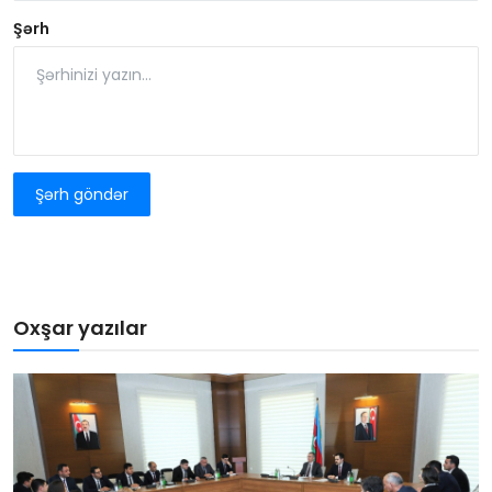
Şərh
Şərh göndər
Oxşar yazılar