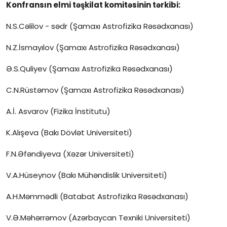
Konfransın elmi təşkilat komitəsinin tərkibi:
N.S.Cəlilov - sədr (Şamaxı Astrofizika Rəsədxanası)
N.Z.İsmayılov (Şamaxı Astrofizika Rəsədxanası)
Ə.S.Quliyev (Şamaxı Astrofizika Rəsədxanası)
C.N.Rüstəmov (Şamaxı Astrofizika Rəsədxanası)
A.İ. Asvarov (Fizika İnstitutu)
K.Alışeva (Bakı Dövlət Universiteti)
F.N.Əfəndiyeva (Xəzər Universiteti)
V.A.Hüseynov (Bakı Mühəndislik Universiteti)
A.H.Məmmədli (Batabat Astrofizika Rəsədxanası)
V.Ə.Məhərrəmov (Azərbaycan Texniki Universiteti)