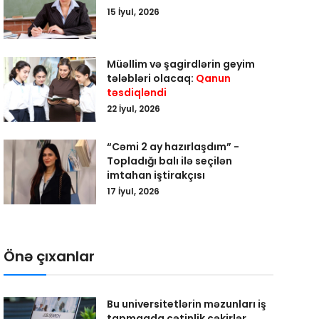
15 İyul, 2026
Müəllim və şagirdlərin geyim
tələbləri olacaq:
Qanun
təsdiqləndi
22 İyul, 2026
“Cəmi 2 ay hazırlaşdım” -
Topladığı balı ilə seçilən
imtahan iştirakçısı
17 İyul, 2026
Önə çıxanlar
Bu universitetlərin məzunları iş
tapmaqda çətinlik çəkirlər