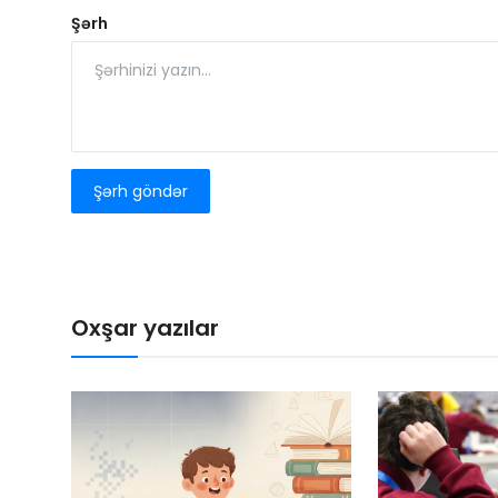
Şərh
Şərh göndər
Oxşar yazılar