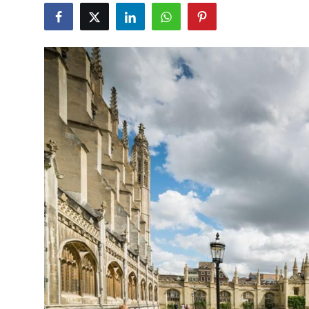
Gündəlik
Rəsmi
Təhsil
Müsahibə
Elm və innovasiya
Təhlil
Reportaj
Pedaqogika
Regionlar