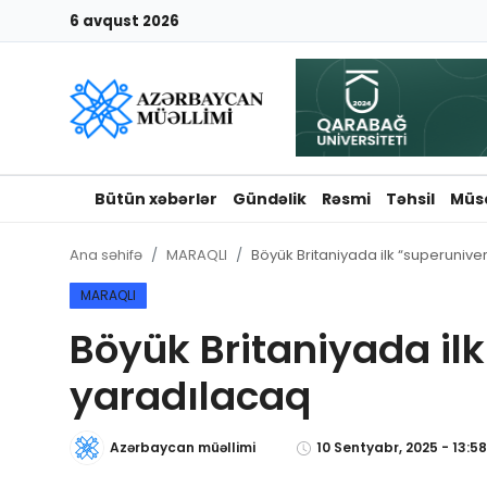
6 avqust 2026
Giriş
Qeydiyyat
Qəzetə elan ver
Bütün xəbərlər
Gündəlik
Rəsmi
Təhsil
Müs
Əlaqə
Ana səhifə
MARAQLI
Böyük Britaniyada ilk “superunive
Haqqımızda
MARAQLI
Böyük Britaniyada ilk
Reklam və elan
yaradılacaq
Biz kimik?
Azərbaycan müəllimi
10 Sentyabr, 2025 - 13:58
Bütün xəbərlər