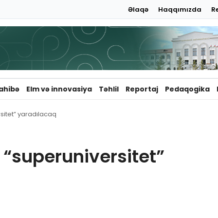
Əlaqə
Haqqımızda
R
ahibə
Elm və innovasiya
Təhlil
Reportaj
Pedaqogika
rsitet” yaradılacaq
 “superuniversitet”