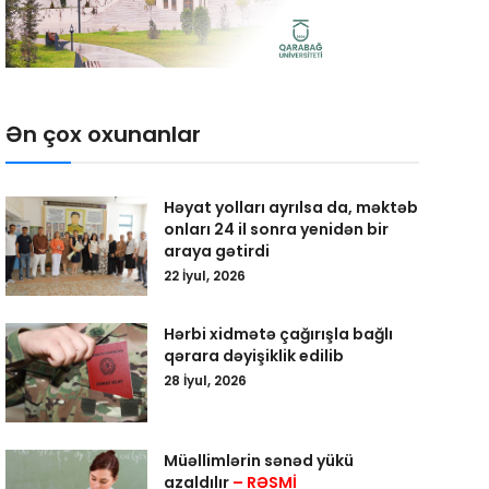
Ən çox oxunanlar
Həyat yolları ayrılsa da, məktəb
onları 24 il sonra yenidən bir
araya gətirdi
22 İyul, 2026
Hərbi xidmətə çağırışla bağlı
qərara dəyişiklik edilib
28 İyul, 2026
Müəllimlərin sənəd yükü
azaldılır
– RƏSMİ