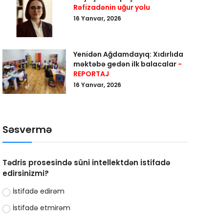
Rəfizadənin uğur yolu
16 Yanvar, 2026
Yenidən Ağdamdayıq: Xıdırlıda
məktəbə gedən ilk balacalar
-
REPORTAJ
16 Yanvar, 2026
Səsvermə
Tədris prosesində süni intellektdən istifadə
edirsinizmi?
İstifadə edirəm
İstifadə etmirəm