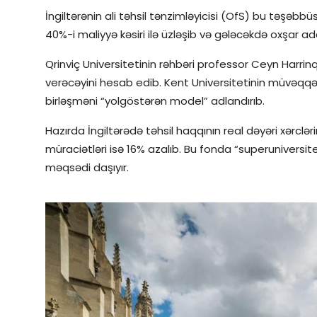
İngiltərənin ali təhsil tənzimləyicisi (OfS) bu təşəbbüsü
40%-i maliyyə kəsiri ilə üzləşib və gələcəkdə oxşar add
Qrinviç Universitetinin rəhbəri professor Ceyn Harri
verəcəyini hesab edib. Kent Universitetinin müvəqqə
birləşməni “yolgöstərən model” adlandırıb.
Hazırda İngiltərədə təhsil haqqının real dəyəri xərclər
müraciətləri isə 16% azalıb. Bu fonda “superuniversit
məqsədi daşıyır.