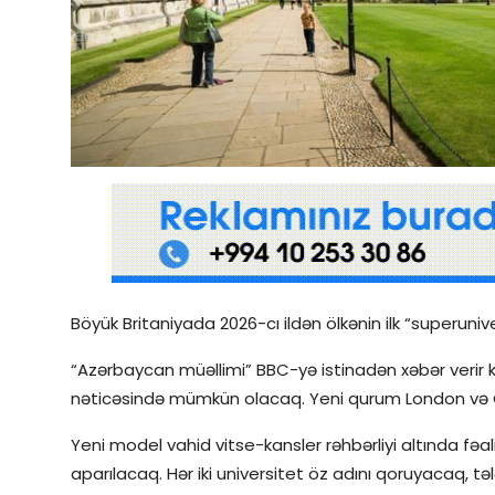
Qəzetin PDF arxivi
İctimai şura
Dünya
Böyük Britaniyada 2026-cı ildən ölkənin ilk “superuniv
“Azərbaycan müəllimi” BBC-yə istinadən xəbər verir ki,
nəticəsində mümkün olacaq. Yeni qurum London və Cə
Yeni model vahid vitse-kansler rəhbərliyi altında f
aparılacaq. Hər iki universitet öz adını qoruyacaq, t