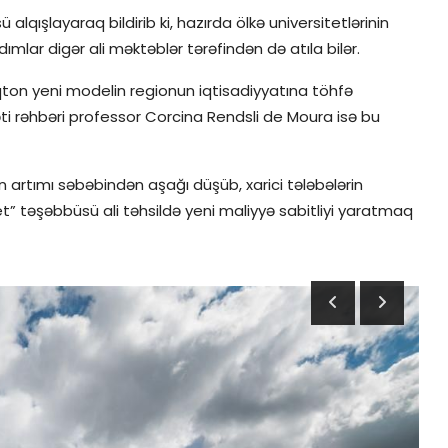
 alqışlayaraq bildirib ki, hazırda ölkə universitetlərinin
ımlar digər ali məktəblər tərəfindən də atıla bilər.
nqton yeni modelin regionun iqtisadiyyatına töhfə
ti rəhbəri professor Corcina Rendsli de Moura isə bu
in artımı səbəbindən aşağı düşüb, xarici tələbələrin
et” təşəbbüsü ali təhsildə yeni maliyyə sabitliyi yaratmaq