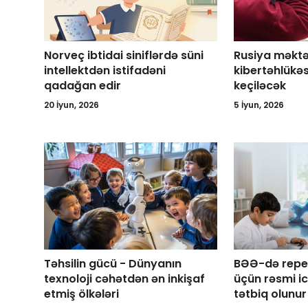
Norveç ibtidai siniflərdə süni
Rusiya məktə
intellektdən istifadəni
kibertəhlükəsi
qadağan edir
keçiləcək
20 İyun, 2026
5 İyun, 2026
Təhsilin gücü - Dünyanın
BƏƏ-də repeti
texnoloji cəhətdən ən inkişaf
üçün rəsmi i
etmiş ölkələri
tətbiq olunur