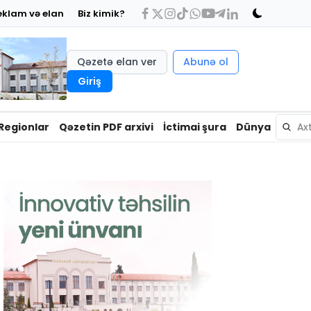
eklam və elan
Biz kimik?
Qəzetə elan ver
Abunə ol
Giriş
Regionlar
Qəzetin PDF arxivi
İctimai şura
Dünya