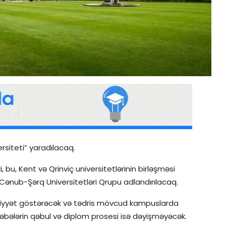
ersiteti” yaradılacaq.
 bu, Kent və Qrinviç universitetlərinin birləşməsi
nub-Şərq Universitetləri Qrupu adlandırılacaq.
əaliyyət göstərəcək və tədris mövcud kampuslarda
ələbələrin qəbul və diplom prosesi isə dəyişməyəcək.