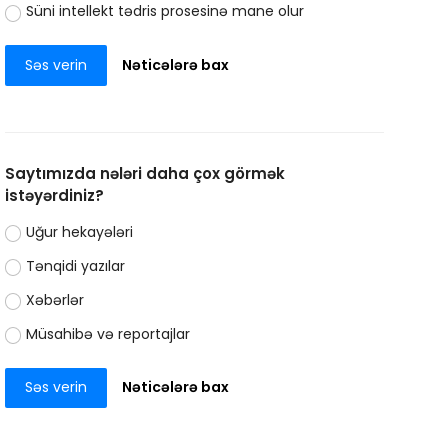
Süni intellekt tədris prosesinə mane olur
Səs verin
Nəticələrə bax
Saytımızda nələri daha çox görmək
istəyərdiniz?
Uğur hekayələri
Tənqidi yazılar
Xəbərlər
Müsahibə və reportajlar
Səs verin
Nəticələrə bax