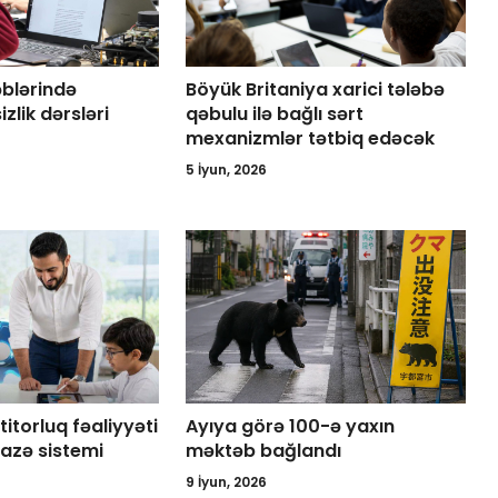
blərində
Böyük Britaniya xarici tələbə
zlik dərsləri
qəbulu ilə bağlı sərt
mexanizmlər tətbiq edəcək
5 İyun, 2026
torluq fəaliyyəti
Ayıya görə 100-ə yaxın
cazə sistemi
məktəb bağlandı
9 İyun, 2026