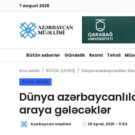
7 avqust 2026
Giriş
Qeydiyyat
Qəzetə elan ver
Bütün xəbərlər
Gündəlik
Rəsmi
Təhsil
Müs
Əlaqə
Ana səhifə
BÖYÜK QAYIDIŞ
Dünya azərbaycanlıları Xan
Haqqımızda
BÖYÜK QAYIDIŞ
Dünya azərbaycanlıla
Reklam və elan
araya gələcəklər
Biz kimik?
Azərbaycan müəllimi
29 Aprel, 2025 - 11:54
Bütün xəbərlər