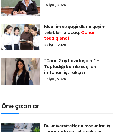
15 İyul, 2026
Müəllim və şagirdlərin geyim
tələbləri olacaq:
Qanun
təsdiqləndi
22 İyul, 2026
“Cəmi 2 ay hazırlaşdım” -
Topladığı balı ilə seçilən
imtahan iştirakçısı
17 İyul, 2026
Önə çıxanlar
Bu universitetlərin məzunları iş
tapmaqda çətinlik çəkirlər