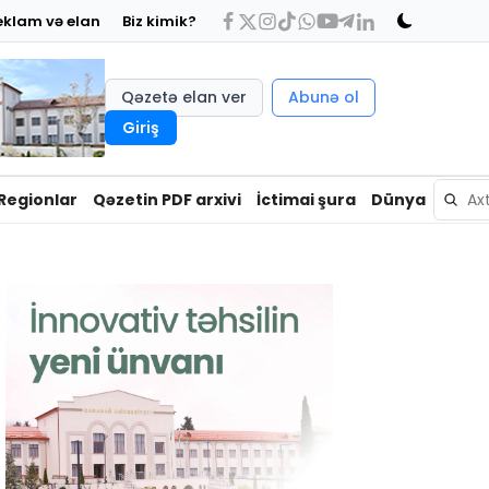
eklam və elan
Biz kimik?
Qəzetə elan ver
Abunə ol
Giriş
Regionlar
Qəzetin PDF arxivi
İctimai şura
Dünya