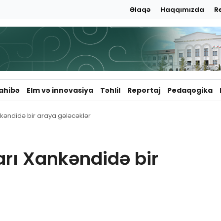
Əlaqə
Haqqımızda
R
ahibə
Elm və innovasiya
Təhlil
Reportaj
Pedaqogika
kəndidə bir araya gələcəklər
rı Xankəndidə bir