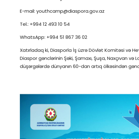
E-mail: youthcamp@diaspora.gov.az
Tel.: +994 12 493 10 54
WhatsApp: +994 51 867 36 02
Xatırladaq ki, Diasporla İş üzrə Dövlət Komitəsi və He
Diaspor gənclərinin Şəki, Şamaxı, Şuşa, Naxçıvan və L
düşərgələrdə dünyanın 60-dan artıq ölkəsindən gənclə