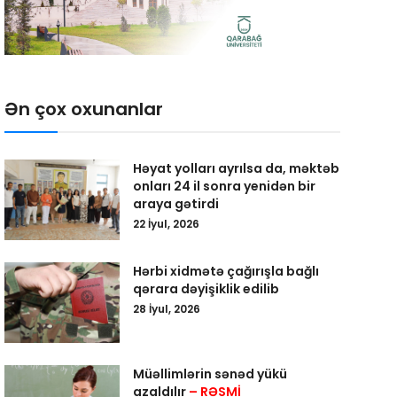
Ən çox oxunanlar
Həyat yolları ayrılsa da, məktəb
onları 24 il sonra yenidən bir
araya gətirdi
22 İyul, 2026
Hərbi xidmətə çağırışla bağlı
qərara dəyişiklik edilib
28 İyul, 2026
Müəllimlərin sənəd yükü
azaldılır
– RƏSMİ