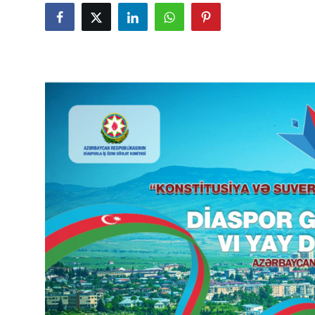
Gündəlik
Rəsmi
Təhsil
Müsahibə
Elm və innovasiya
Təhlil
Reportaj
Pedaqogika
Regionlar