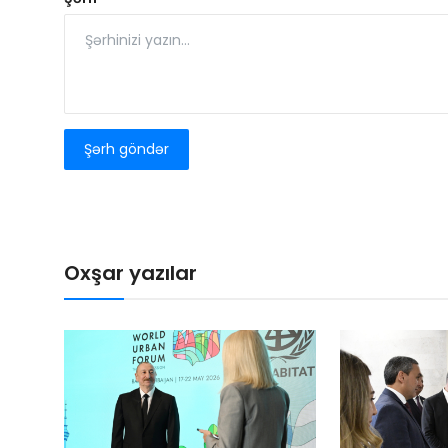
Şərh göndər
Oxşar yazılar