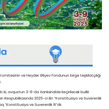
Komitəsinin və Heydər Əliyev Fondunun birgə təşkilatçılığı
.
b ki, avqustun 3-9-da Xankəndidə keçiriləcək builki
n Respublikasında 2025-ci ilin “Konstitusiya və Suverenlik
“Konstitusiya və Suverenlik İli”dir.