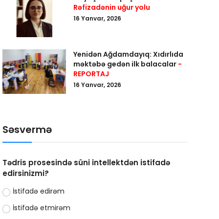
Rəfizadənin uğur yolu
16 Yanvar, 2026
Yenidən Ağdamdayıq: Xıdırlıda
məktəbə gedən ilk balacalar
-
REPORTAJ
16 Yanvar, 2026
Səsvermə
Tədris prosesində süni intellektdən istifadə
edirsinizmi?
İstifadə edirəm
İstifadə etmirəm