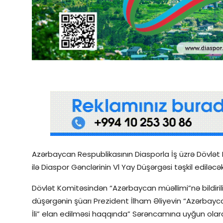
Qəzetin PDF arxivi
İctimai şura
Dünya
Azərbaycan Respublikasının Diasporla İş üzrə Dövlət 
ilə Diaspor Gənclərinin Vl Yay Düşərgəsi təşkil ediləcək
Dövlət Komitəsindən “Azərbaycan müəllimi”nə bildirili
düşərgənin şüarı Prezident İlham Əliyevin “Azərbayca
İli” elan edilməsi haqqında” Sərəncamına uyğun olaraq 