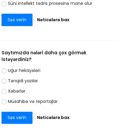
Süni intellekt tədris prosesinə mane olur
Səs verin
Nəticələrə bax
Saytımızda nələri daha çox görmək
istəyərdiniz?
Uğur hekayələri
Tənqidi yazılar
Xəbərlər
Müsahibə və reportajlar
Səs verin
Nəticələrə bax