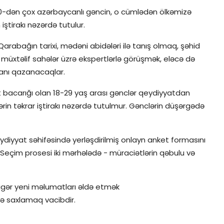
0-dən çox azərbaycanlı gəncin, o cümlədən ölkəmizə
ştirakı nəzərdə tutulur.
rabağın tarixi, mədəni abidələri ilə tanış olmaq, şəhid
n müxtəlif sahələr üzrə ekspertlərlə görüşmək, eləcə də
kanı qazanacaqlar.
 bacarığı olan 18-29 yaş arası gənclər qeydiyyatdan
lərin təkrar iştirakı nəzərdə tutulmur. Gənclərin düşərgədə
diyyat səhifəsində yerləşdirilmiş onlayn anket formasını
Seçim prosesi iki mərhələdə - müraciətlərin qəbulu və
digər yeni məlumatları əldə etmək
ə saxlamaq vacibdir.