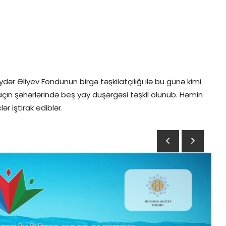
ydər Əliyev Fondunun birgə təşkilatçılığı ilə bu günə kimi
açın şəhərlərində beş yay düşərgəsi təşkil olunub. Həmin
r iştirak ediblər.