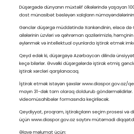
Düşərgədə dünyanın müxtəlif ölkələrində yaşayan 10
dost münasibət bəsləyən xalqların nümayəndələrinin i
Gənclər düşərgə müddətində Xankəndinin, eləcə də Qa
ailələrinin üzvləri və qəhrəman qazilərimizlə, həmçini
əylənmək və intellektual oyunlarda iştirak etmək im
Qeyd edək ki, düşərgəyə Azərbaycan dilində ünsiyyət
keçə bilərlər. Əvvəlki düşərgələrdə iştirak etmiş gənc
iştirak xərcləri qarşılanacaq.
İştirak etmək istəyən şəxslər www.diaspor.gov.az/qey
mayın 31-dək tam olaraq doldurub göndərməlidirlər. 
videomüsahibələr formasında keçiriləcək.
Qeydiyyat, proqram, iştirakçıların seçim prosesi və 
üçün www.diaspor.gov.az saytını mütəmadi diqqətd
Əlavə məlumat üçün: