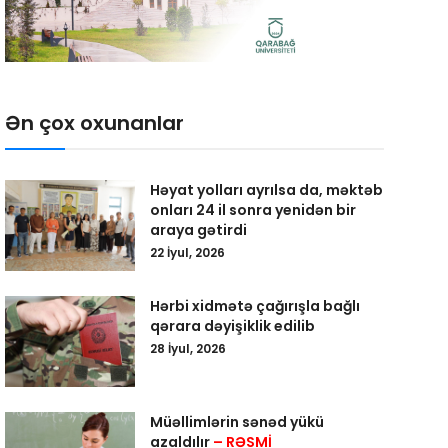
Ən çox oxunanlar
Həyat yolları ayrılsa da, məktəb
onları 24 il sonra yenidən bir
araya gətirdi
22 İyul, 2026
Hərbi xidmətə çağırışla bağlı
qərara dəyişiklik edilib
28 İyul, 2026
Müəllimlərin sənəd yükü
azaldılır
– RƏSMİ