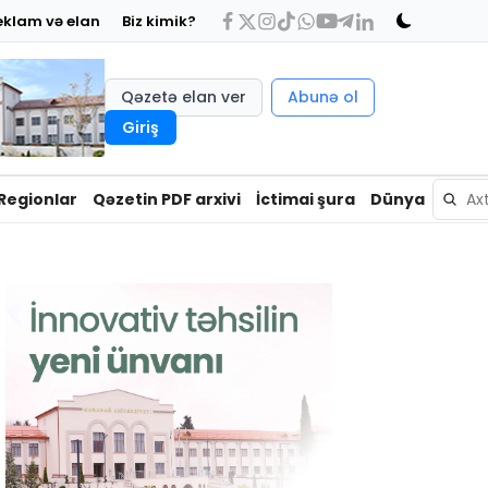
eklam və elan
Biz kimik?
Qəzetə elan ver
Abunə ol
Giriş
Regionlar
Qəzetin PDF arxivi
İctimai şura
Dünya