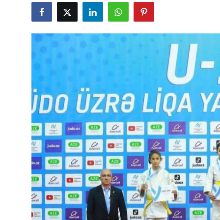
Gündəlik
Rəsmi
Təhsil
Müsahibə
Elm və innovasiya
Təhlil
Reportaj
Pedaqogika
Regionlar