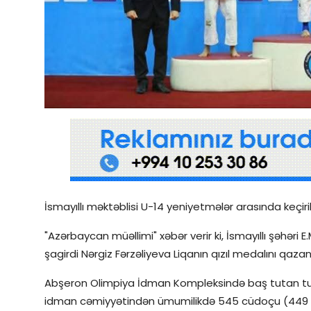
Qəzetin PDF arxivi
İctimai şura
Dünya
İsmayıllı məktəblisi U-14 yeniyetmələr arasında keçiril
"Azərbaycan müəllimi" xəbər verir ki, İsmayıllı şəhər
şagirdi Nərgiz Fərzəliyeva Liqanın qızıl medalını qazan
Abşeron Olimpiya İdman Kompleksində baş tutan turni
idman cəmiyyətindən ümumilikdə 545 cüdoçu (449 oğl