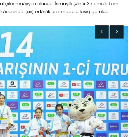
fatçılar müəyyən olunub. İsmayıllı şəhər 3 nömrəli tam
ərəcəsində çıxış edərək qızıl medala layiq görülüb.