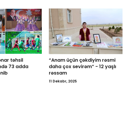
ar təhsil
“Anam üçün çəkdiyim rəsmi
ndə 73 adda
daha çox sevirəm” - 12 yaşlı
ənib
rəssam
11 Dekabr, 2025