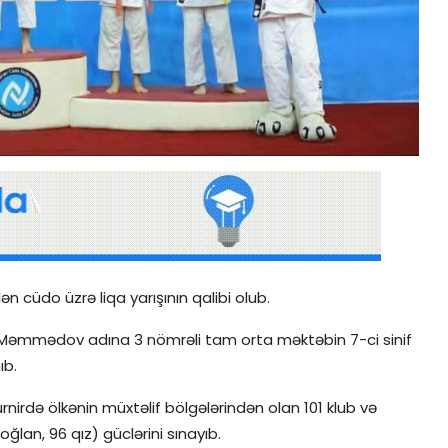
ən cüdo üzrə liqa yarışının qalibi olub.
i E.Məmmədov adına 3 nömrəli tam orta məktəbin 7-ci sinif
ıb.
rdə ölkənin müxtəlif bölgələrindən olan 101 klub və
an, 96 qız) güclərini sınayıb.