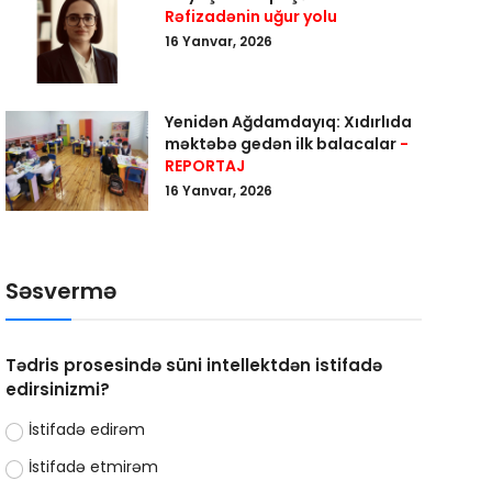
Rəfizadənin uğur yolu
16 Yanvar, 2026
Yenidən Ağdamdayıq: Xıdırlıda
məktəbə gedən ilk balacalar
-
REPORTAJ
16 Yanvar, 2026
Səsvermə
Tədris prosesində süni intellektdən istifadə
edirsinizmi?
İstifadə edirəm
İstifadə etmirəm