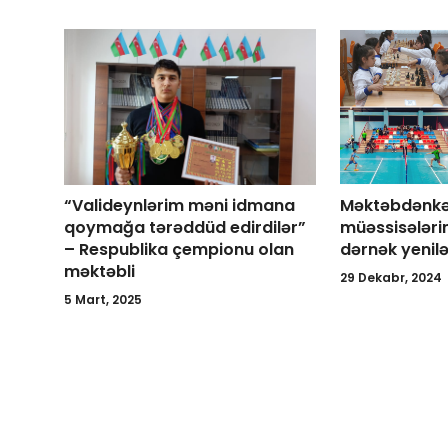
“Valideynlərim məni idmana
Məktəbdənkən
qoymağa tərəddüd edirdilər”
müəssisələri
– Respublika çempionu olan
dərnək yenil
məktəbli
29 Dekabr, 2024
5 Mart, 2025