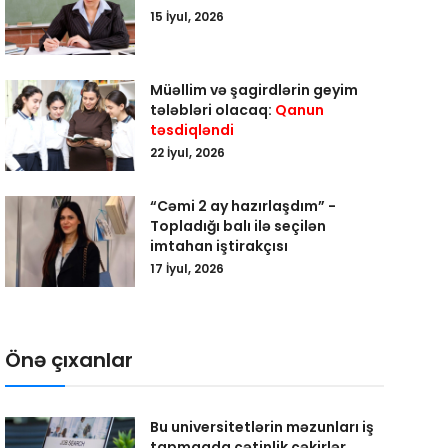
15 İyul, 2026
Müəllim və şagirdlərin geyim
tələbləri olacaq:
Qanun
təsdiqləndi
22 İyul, 2026
“Cəmi 2 ay hazırlaşdım” -
Topladığı balı ilə seçilən
imtahan iştirakçısı
17 İyul, 2026
Önə çıxanlar
Bu universitetlərin məzunları iş
tapmaqda çətinlik çəkirlər