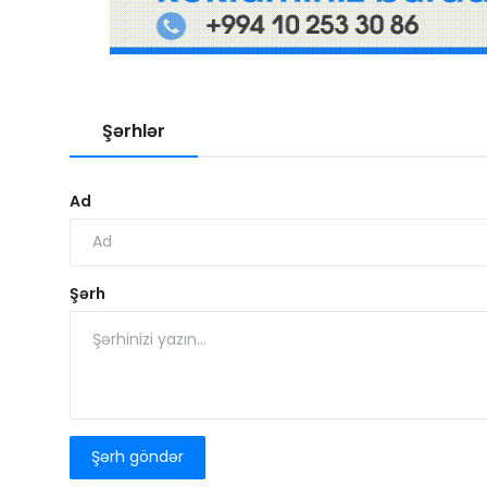
Şərhlər
Ad
Şərh
Şərh göndər