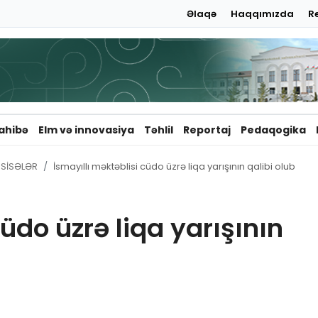
Əlaqə
Haqqımızda
R
ahibə
Elm və innovasiya
Təhlil
Reportaj
Pedaqogika
SİSƏLƏR
İsmayıllı məktəblisi cüdo üzrə liqa yarışının qalibi olub
üdo üzrə liqa yarışının