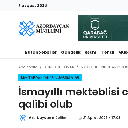
7 avqust 2026
Giriş
Qeydiyyat
Qəzetə elan ver
Bütün xəbərlər
Gündəlik
Rəsmi
Təhsil
Müs
Əlaqə
Ana səhifə
DƏRSDƏNKƏNAR
MƏKTƏBDƏNKƏNAR MÜƏS
Haqqımızda
MƏKTƏBDƏNKƏNAR MÜƏSSİSƏLƏR
İsmayıllı məktəblisi c
Reklam və elan
qalibi olub
Biz kimik?
Azərbaycan müəllimi
21 Aprel, 2025 - 17:03
Bütün xəbərlər