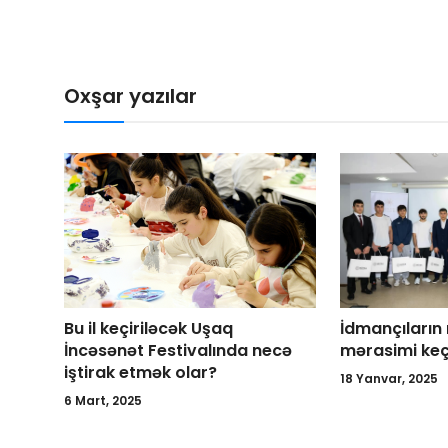
Oxşar yazılar
Bu il keçiriləcək Uşaq
İdmançıların
İncəsənət Festivalında necə
mərasimi keçi
iştirak etmək olar?
18 Yanvar, 2025
6 Mart, 2025