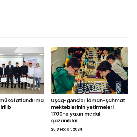
 mükafatlandırma
Uşaq-gənclər idman-şahmat
rilib
məktəblərinin yetirmələri
1700-ə yaxın medal
qazanıblar
28 Dekabr, 2024