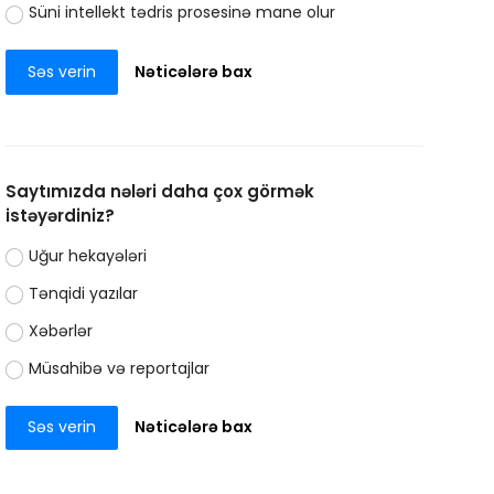
Süni intellekt tədris prosesinə mane olur
Səs verin
Nəticələrə bax
Saytımızda nələri daha çox görmək
istəyərdiniz?
Uğur hekayələri
Tənqidi yazılar
Xəbərlər
Müsahibə və reportajlar
Səs verin
Nəticələrə bax