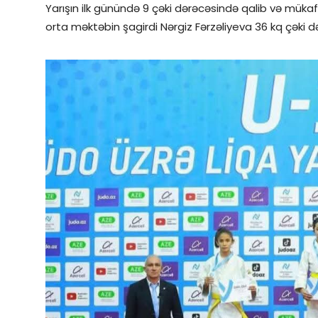
Yarışın ilk günündə 9 çəki dərəcəsində qalib və müka
orta məktəbin şagirdi Nərgiz Fərzəliyeva 36 kq çəki d