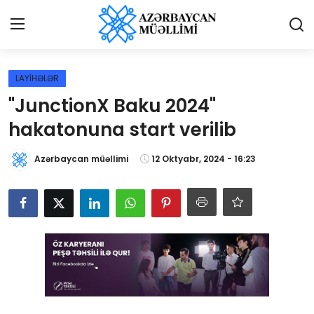
Giriş
Qeydiyyat
LAYİHƏLƏR
"JunctionX Baku 2024"
Qəzetə elan ver
hakatonuna start verilib
Əlaqə
Azərbaycan müəllimi
12 Oktyabr, 2024 - 16:23
Haqqımızda
Reklam və elan
Biz kimik?
Bütün xəbərlər