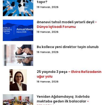
tapır?
19 Yanvar, 2026
Ənənəvi təhsil modeli yetərli deyil
-
Dünya İqtisadi Forumu
19 Yanvar, 2026
Bu kollecə yeni direktor təyin olunub
16 Yanvar, 2026
25 yaşında 3 peşə
– Elvira Rəfizadənin
uğur yolu
16 Yanvar, 2026
Yenidən Ağdamdayıq: Xıdırlıda
məktəbə gedən ilk balacalar
-