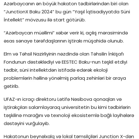
Gündəlik
Azərbaycanın ən böyük hakaton tədbirlərindən biri olan
“JunctionX Baku 2024” bu gün “Yaşıl İqtisadiyyatda Süni
Rəsmi
İntellekt” mövzusu ilə start götürüb.
Təhsil
“Azərbaycan müəllimi” xəbər verir ki, açılış mərasimində
əsas sənaye tərəfdaşlarının iştirakı müşahidə olunub.
Müsahibə
Elm və Təhsil Nazirliyinin nəzdində olan Təhsilin İnkişafı
Elm və innovasiya
Fondunun dəstəklədiyi və EESTEC Baku-nun təşkil etdiyi
tədbir, süni intellektdən istifadə edərək ekoloji
Təhlil
problemlərin həllinə yönəlmiş parlaq zehinləri bir araya
gətirib.
Reportaj
UFAZ-ın icraçı direktoru Lətifə Nəsibova qonaqları və
Pedaqogika
iştirakçıları salamlayaraq universitetin bu kimi tədbirlərin
təşkilinə marağını və texnoloji ekosistemlə bağlı layihələrə
Regionlar
dəstəyini vurğulayıb.
Qəzetin PDF arxivi
Hakatonun beynəlxalq və lokal təmsilçiləri Junction X-dən