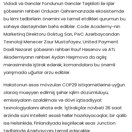
Vidadi və Gənclər Fondunun Gənclər Təşkilati ilə işlər
şöbəsinin rəhbəri Orduxan Qəhrəmanzadə ekosistemdə
bu kimi tədbirlərin önəmini və təmsil etdikləri qurumun bu
sahəyə dəstəyindən bəhs ediblər. Code Academy-nin
Marketinq Direktoru Goktug Sarı, PwC Azərbaycandan
Texnoloji Menecer Zaur Mustafayev, United Payment
Daxili Nəzarət şöbəsinin rəhbəri Rauf Həsənov və ATL
Akademiyanın rəhbəri Aydan Həşimova da açılış
mərasimində iştirak edərək, komandalara bu önəmli
yarışmada uğurlar arzu ediblər.
Hakatonun əsas mövzuları COP29 istiqamətlərinə uyğun
olaraq müəyyən edilmiş şəhər iqlim dözümlülüyü,
emissiyaların azaldılması və dövri iqtisadiyyat
texnologiyalarını əhatə edir. İştirakçılar növbəti 36 saat
ərzində süni intellekt əsaslı həllər hazırlayacaqlar, bir qalib
isə Helsinkidə, Finlandiyada keçiriləcək əsas Junction
tədbirində Azərbaycanı təmsil edəcəklər.