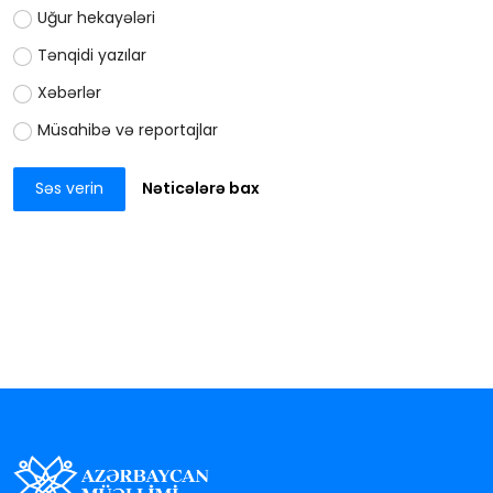
Uğur hekayələri
Tənqidi yazılar
Xəbərlər
Müsahibə və reportajlar
Səs verin
Nəticələrə bax