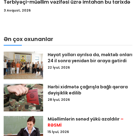
Tərbiyəçi-müəllim vəzifəsi üzrə imtahan bu tarixdə
3 Avqust, 2026
Ən çox oxunanlar
Həyat yolları ayrılsa da, məktəb onları
24 il sonra yenidən bir araya gətirdi
22 İyul, 2026
Hərbi xidmətə çağırışla bağlı qərara
dəyişiklik edilib
28 İyul, 2026
Müəllimlərin sənəd yükü azaldılır
–
RƏSMİ
15 İyul, 2026