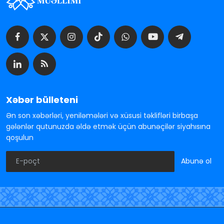
Xəbər bülleteni
Ən son xəbərləri, yeniləmələri və xüsusi təklifləri birbaşa
gələnlər qutunuzda əldə etmək üçün abunəçilər siyahısına
qoşulun
Abunə ol