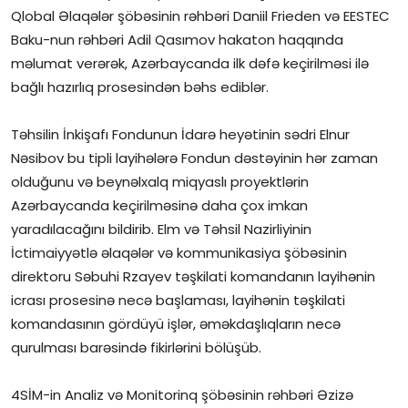
Qlobal Əlaqələr şöbəsinin rəhbəri Daniil Frieden və EESTEC
İctimai şura
Baku-nun rəhbəri Adil Qasımov hakaton haqqında
məlumat verərək, Azərbaycanda ilk dəfə keçirilməsi ilə
Dünya
bağlı hazırlıq prosesindən bəhs ediblər.
Təhsilin İnkişafı Fondunun İdarə heyətinin sədri Elnur
Nəsibov bu tipli layihələrə Fondun dəstəyinin hər zaman
olduğunu və beynəlxalq miqyaslı proyektlərin
Azərbaycanda keçirilməsinə daha çox imkan
yaradılacağını bildirib. Elm və Təhsil Nazirliyinin
İctimaiyyətlə əlaqələr və kommunikasiya şöbəsinin
direktoru Səbuhi Rzayev təşkilati komandanın layihənin
icrası prosesinə necə başlaması, layihənin təşkilati
komandasının gördüyü işlər, əməkdaşlıqların necə
qurulması barəsində fikirlərini bölüşüb.
4SİM-in Analiz və Monitorinq şöbəsinin rəhbəri Əzizə