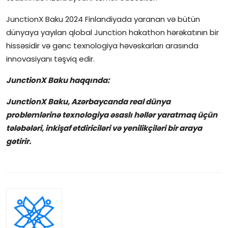
JunctionX Baku 2024 Finlandiyada yaranan və bütün
dünyaya yayılan qlobal Junction hakathon hərəkatının bir
hissəsidir və gənc texnologiya həvəskarları arasında
innovasiyanı təşviq edir.
JunctionX Baku haqqında:
JunctionX Baku, Azərbaycanda real dünya
problemlərinə texnologiya əsaslı həllər yaratmaq üçün
tələbələri, inkişaf etdiriciləri və yenilikçiləri bir araya
gətirir.