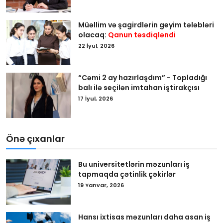
Müəllim və şagirdlərin geyim tələbləri
olacaq:
Qanun təsdiqləndi
22 İyul, 2026
“Cəmi 2 ay hazırlaşdım” - Topladığı
balı ilə seçilən imtahan iştirakçısı
17 İyul, 2026
Önə çıxanlar
Bu universitetlərin məzunları iş
tapmaqda çətinlik çəkirlər
19 Yanvar, 2026
Hansı ixtisas məzunları daha asan iş