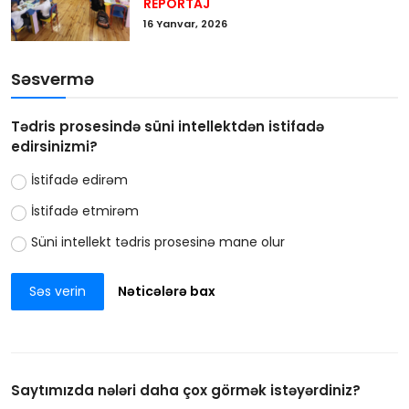
REPORTAJ
16 Yanvar, 2026
Səsvermə
Tədris prosesində süni intellektdən istifadə
edirsinizmi?
İstifadə edirəm
İstifadə etmirəm
Süni intellekt tədris prosesinə mane olur
Səs verin
Nəticələrə bax
Saytımızda nələri daha çox görmək istəyərdiniz?