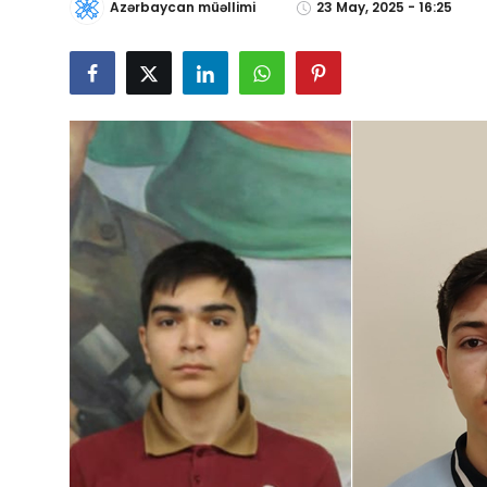
Azərbaycan müəllimi
23 May, 2025 - 16:25
Gündəlik
Rəsmi
Təhsil
Müsahibə
Elm və innovasiya
Təhlil
Reportaj
Pedaqogika
Regionlar