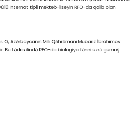
llü internat tipli məktəb-liseyin RFO-da qalib olan
ir. O, Azərbaycanın Milli Qəhrəmanı Mübariz İbrahimov
dir. Bu tədris ilində RFO-da biologiya fənni üzrə gümüş