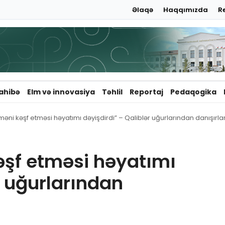
Əlaqə
Haqqımızda
R
ahibə
Elm və innovasiya
Təhlil
Reportaj
Pedaqogika
məni kəşf etməsi həyatımı dəyişdirdi” – Qaliblər uğurlarından danışırla
əşf etməsi həyatımı
r uğurlarından