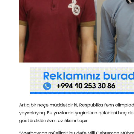
Qəzetin PDF arxivi
İctimai şura
Dünya
Artıq bir neçə müddətdir ki, Respublika fənn olimpiadal
yayımlayırıq. Bu yazılarda şagirdlərin qələbəni heç d
göstərdikləri əzm öz əksini tapır.
“Azərbaycan müəllimi” bu dəfə Milli Qəhrəman Mübari