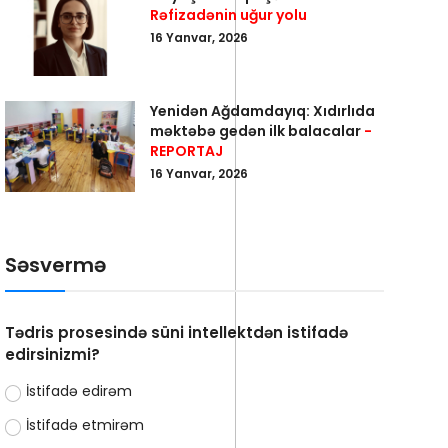
Rəfizadənin uğur yolu
16 Yanvar, 2026
Yenidən Ağdamdayıq: Xıdırlıda
məktəbə gedən ilk balacalar
-
REPORTAJ
16 Yanvar, 2026
Səsvermə
Tədris prosesində süni intellektdən istifadə
edirsinizmi?
İstifadə edirəm
İstifadə etmirəm