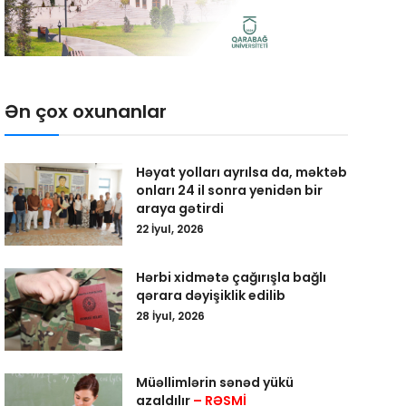
Ən çox oxunanlar
Həyat yolları ayrılsa da, məktəb
onları 24 il sonra yenidən bir
araya gətirdi
22 İyul, 2026
Hərbi xidmətə çağırışla bağlı
qərara dəyişiklik edilib
28 İyul, 2026
Müəllimlərin sənəd yükü
azaldılır
– RƏSMİ