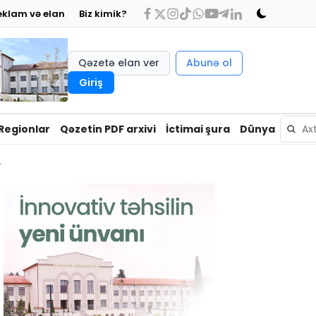
eklam və elan
Biz kimik?
Qəzetə elan ver
Abunə ol
Giriş
Regionlar
Qəzetin PDF arxivi
İctimai şura
Dünya
r