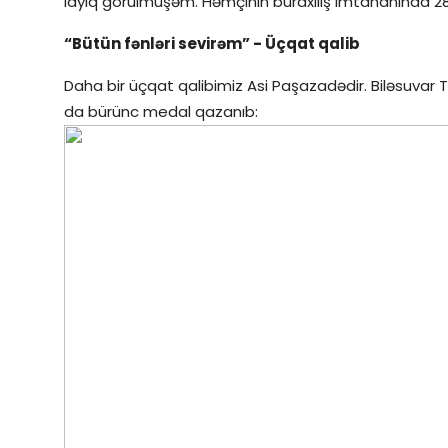
layiq görülmüşəm. Həmçinin buraxılış imtahanında 2
“Bütün fənləri sevirəm” - Üçqat qalib
Daha bir üçqat qalibimiz Asi Paşazadədir. Biləsuvar Təh
da bürünc medal qazanıb: