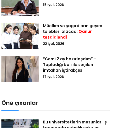
15 İyul, 2026
Müəllim və şagirdlərin geyim
tələbləri olacaq:
Qanun
təsdiqləndi
22 İyul, 2026
“Cəmi 2 ay hazırlaşdım” -
Topladığı balı ilə seçilən
imtahan iştirakçısı
17 İyul, 2026
Önə çıxanlar
Bu universitetlərin məzunları iş
tapmaqda çətinlik çəkirlər