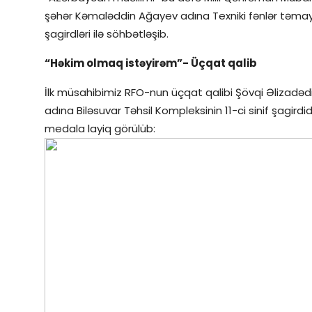
şəhər Kəmaləddin Ağayev adına Texniki fənlər təmayü
şagirdləri ilə söhbətləşib.
“Həkim olmaq istəyirəm”- Üçqat qalib
İlk müsahibimiz RFO-nun üçqat qalibi Şövqi Əlizadəd
adına Biləsuvar Təhsil Kompleksinin 11-ci sinif şagirdi
medala layiq görülüb: