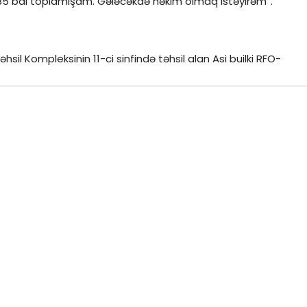
85 bal toplamışam. Gələcəkdə həkim olmaq istəyirəm”.
sil Kompleksinin 11-ci sinfində təhsil alan Asi builki RFO-