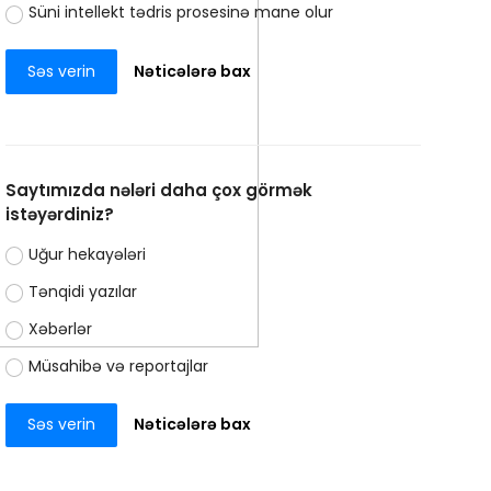
Süni intellekt tədris prosesinə mane olur
Səs verin
Nəticələrə bax
Saytımızda nələri daha çox görmək
istəyərdiniz?
Uğur hekayələri
Tənqidi yazılar
Xəbərlər
Müsahibə və reportajlar
Səs verin
Nəticələrə bax