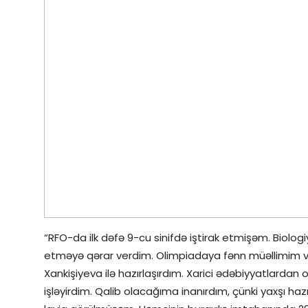
“RFO-da ilk dəfə 9-cu sinifdə iştirak etmişəm. Biol
etməyə qərar verdim. Olimpiadaya fənn müəllimim və 
Xankişiyeva ilə hazırlaşırdım. Xarici ədəbiyyatlardan o
işləyirdim. Qalib olacağıma inanırdım, çünki yaxşı h