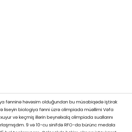
ogiya fənninə həvəsim olduğundan bu müsabiqədə iştirak
liseyin biologiya fənni üzrə olimpiada müəllimi Vəfa
xuyur və keçmiş illərin beynəlxalq olimpiada suallarını
azırlaşmışdım. 9 və 10-cu sinifdə RFO-da bürünc medala