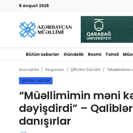
6 avqust 2026
Giriş
Qeydiyyat
Qəzetə elan ver
Bütün xəbərlər
Gündəlik
Rəsmi
Təhsil
Müs
Əlaqə
Ana səhifə
Regionlar
ŞİRVAN-SALYAN
“Müəllimimin 
Haqqımızda
ŞİRVAN-SALYAN
“Müəllimimin məni k
Reklam və elan
dəyişdirdi” – Qaliblə
Biz kimik?
danışırlar
Bütün xəbərlər