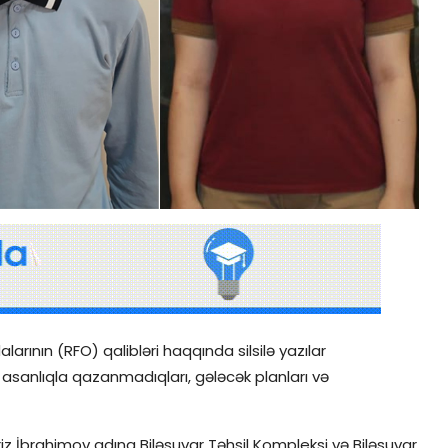
arının (RFO) qalibləri haqqında silsilə yazılar
ə asanlıqla qazanmadıqları, gələcək planları və
z İbrahimov adına Biləsuvar Təhsil Kompleksi və Biləsuvar