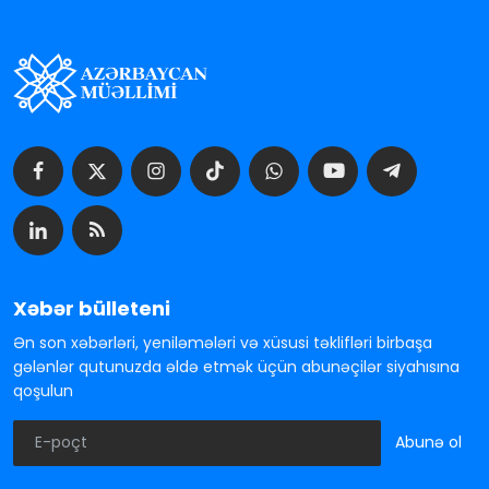
Xəbər bülleteni
Ən son xəbərləri, yeniləmələri və xüsusi təklifləri birbaşa
gələnlər qutunuzda əldə etmək üçün abunəçilər siyahısına
qoşulun
Abunə ol