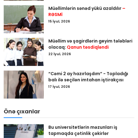
Müəllimlərin sənəd yükü azaldılır
–
RƏSMİ
15 İyul, 2026
Müəllim və şagirdlərin geyim tələbləri
olacaq:
Qanun təsdiqləndi
22 İyul, 2026
“Cəmi 2 ay hazırlaşdım” - Topladığı
balı ilə seçilən imtahan iştirakçısı
17 İyul, 2026
Önə çıxanlar
Bu universitetlərin məzunları iş
tapmaqda çətinlik çəkirlər