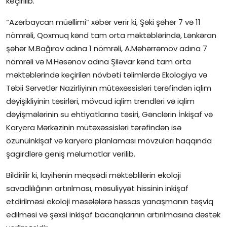
keçirilib.
İctimai şura
“Azərbaycan müəllimi” xəbər verir ki, Şəki şəhər 7 və 11
nömrəli, Qoxmuq kənd tam orta məktəblərində, Lənkəran
Dünya
şəhər M.Bağırov adına 1 nömrəli, A.Məhərrəmov adına 7
nömrəli və M.Həsənov adına Şiləvar kənd tam orta
məktəblərində keçirilən növbəti təlimlərdə Ekologiya və
Təbii Sərvətlər Nazirliyinin mütəxəssisləri tərəfindən iqlim
dəyişikliyinin təsirləri, mövcud iqlim trendləri və iqlim
dəyişmələrinin su ehtiyatlarına təsiri, Gənclərin İnkişaf və
Karyera Mərkəzinin mütəxəssisləri tərəfindən isə
özünüinkişaf və karyera planlaması mövzuları haqqında
şagirdlərə geniş məlumatlar verilib.
Bildirilir ki, layihənin məqsədi məktəblilərin ekoloji
savadlılığının artırılması, məsuliyyət hissinin inkişaf
etdirilməsi ekoloji məsələlərə həssas yanaşmanın təşviq
edilməsi və şəxsi inkişaf bacarıqlarının artırılmasına dəstək