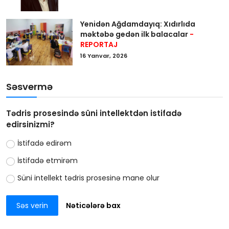
Yenidən Ağdamdayıq: Xıdırlıda
məktəbə gedən ilk balacalar
-
REPORTAJ
16 Yanvar, 2026
Səsvermə
Tədris prosesində süni intellektdən istifadə
edirsinizmi?
İstifadə edirəm
İstifadə etmirəm
Süni intellekt tədris prosesinə mane olur
Səs verin
Nəticələrə bax