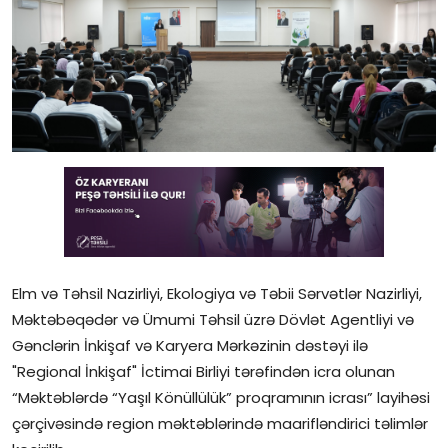
Gündəlik
Rəsmi
Təhsil
Müsahibə
Elm və innovasiya
Təhlil
Reportaj
Elm və Təhsil Nazirliyi, Ekologiya və Təbii Sərvətlər Nazirliyi,
Məktəbəqədər və Ümumi Təhsil üzrə Dövlət Agentliyi və
Pedaqogika
Gənclərin İnkişaf və Karyera Mərkəzinin dəstəyi ilə
"Regional İnkişaf" İctimai Birliyi tərəfindən icra olunan
Regionlar
“Məktəblərdə “Yaşıl Könüllülük” proqramının icrası” layihəsi
çərçivəsində region məktəblərində maarifləndirici təlimlər
Qəzetin PDF arxivi