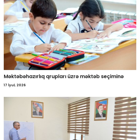
Məktəbəhazırlıq qrupları üzrə məktəb seçiminə
17 İyul, 2026