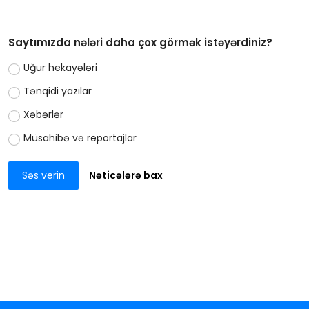
Saytımızda nələri daha çox görmək istəyərdiniz?
Uğur hekayələri
Tənqidi yazılar
Xəbərlər
Müsahibə və reportajlar
Səs verin
Nəticələrə bax