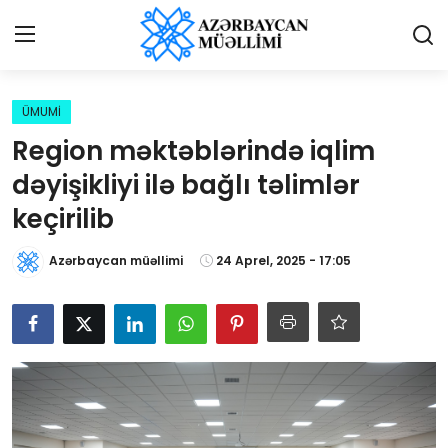
Giriş
Qeydiyyat
ÜMUMİ
Region məktəblərində iqlim
Qəzetə elan ver
dəyişikliyi ilə bağlı təlimlər
Əlaqə
keçirilib
Haqqımızda
Azərbaycan müəllimi
24 Aprel, 2025 - 17:05
Reklam və elan
Biz kimik?
Bütün xəbərlər