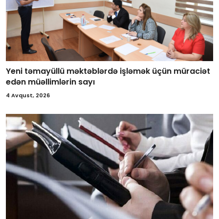
Yeni təmayüllü məktəblərdə işləmək üçün müraciət
edən müəllimlərin sayı
4 Avqust, 2026