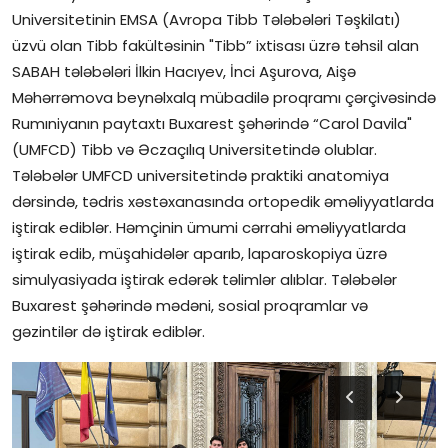
Universitetinin EMSA (Avropa Tibb Tələbələri Təşkilatı)
İctimai şura
üzvü olan Tibb fakültəsinin "Tibb” ixtisası üzrə təhsil alan
SABAH tələbələri İlkin Hacıyev, İnci Aşurova, Aişə
Dünya
Məhərrəmova beynəlxalq mübadilə proqramı çərçivəsində
Rumıniyanın paytaxtı Buxarest şəhərində “Carol Davila"
(UMFCD) Tibb və Əczaçılıq Universitetində olublar.
Tələbələr UMFCD universitetində praktiki anatomiya
dərsində, tədris xəstəxanasında ortopedik əməliyyatlarda
iştirak ediblər. Həmçinin ümumi cərrahi əməliyyatlarda
iştirak edib, müşahidələr aparıb, laparoskopiya üzrə
simulyasiyada iştirak edərək təlimlər alıblar. Tələbələr
Buxarest şəhərində mədəni, sosial proqramlar və
gəzintilər də iştirak ediblər.