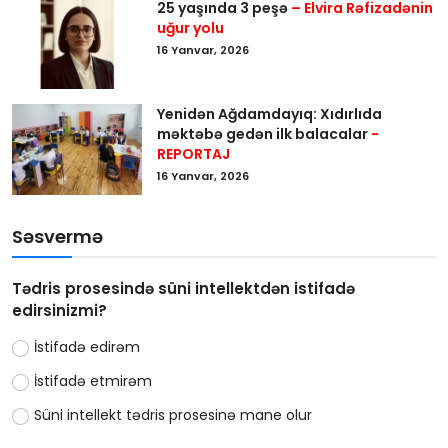
25 yaşında 3 peşə
– Elvira Rəfizadənin
uğur yolu
16 Yanvar, 2026
Yenidən Ağdamdayıq: Xıdırlıda
məktəbə gedən ilk balacalar
-
REPORTAJ
16 Yanvar, 2026
Səsvermə
Tədris prosesində süni intellektdən istifadə
edirsinizmi?
İstifadə edirəm
İstifadə etmirəm
Süni intellekt tədris prosesinə mane olur