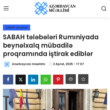
Giriş
Qeydiyyat
SABAH qrupları
SABAH tələbələri Rumıniyada
Qəzetə elan ver
beynəlxalq mübadilə
Əlaqə
proqramında iştirak ediblər
Haqqımızda
Azərbaycan müəllimi
2 Aprel, 2025 - 17:07
Reklam və elan
Biz kimik?
Bütün xəbərlər