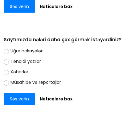
Səs verin
Nəticələrə bax
Saytımızda nələri daha çox görmək istəyərdiniz?
Uğur hekayələri
Tənqidi yazılar
Xəbərlər
Müsahibə və reportajlar
Səs verin
Nəticələrə bax