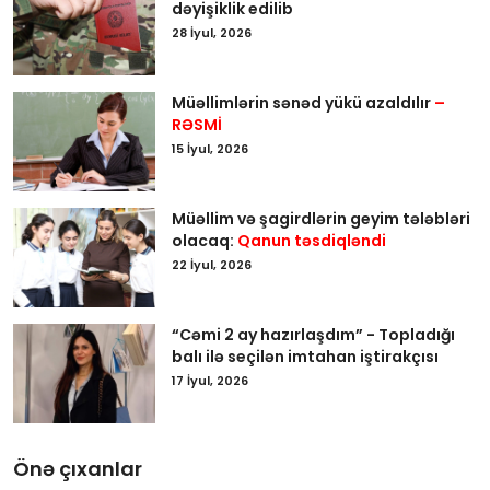
dəyişiklik edilib
28 İyul, 2026
Müəllimlərin sənəd yükü azaldılır
–
RƏSMİ
15 İyul, 2026
Müəllim və şagirdlərin geyim tələbləri
olacaq:
Qanun təsdiqləndi
22 İyul, 2026
“Cəmi 2 ay hazırlaşdım” - Topladığı
balı ilə seçilən imtahan iştirakçısı
17 İyul, 2026
Önə çıxanlar