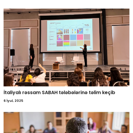
İtaliyalı rəssam SABAH tələbələrinə təlim keçib
6 İyul, 2025