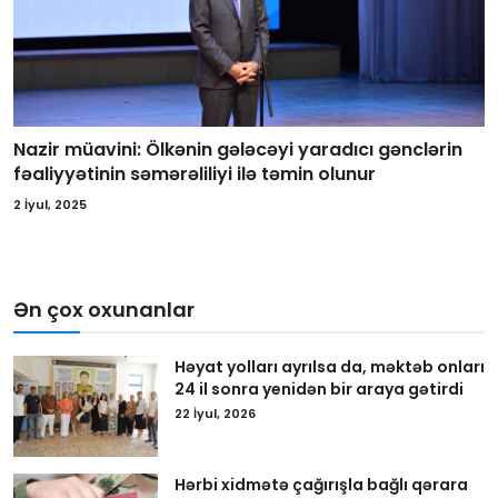
Nazir müavini: Ölkənin gələcəyi yaradıcı gənclərin
fəaliyyətinin səmərəliliyi ilə təmin olunur
2 İyul, 2025
Ən çox oxunanlar
Həyat yolları ayrılsa da, məktəb onları
24 il sonra yenidən bir araya gətirdi
22 İyul, 2026
Hərbi xidmətə çağırışla bağlı qərara