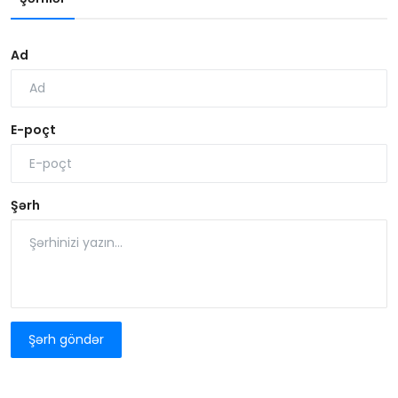
Ad
E-poçt
Şərh
Şərh göndər