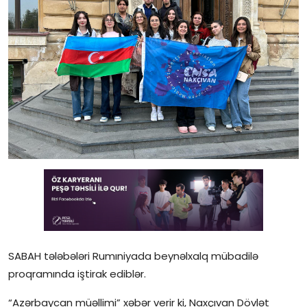
Gündəlik
Rəsmi
Təhsil
Müsahibə
Elm və innovasiya
Təhlil
Reportaj
Pedaqogika
SABAH tələbələri Rumıniyada beynəlxalq mübadilə
Regionlar
proqramında iştirak ediblər.
Qəzetin PDF arxivi
“Azərbaycan müəllimi” xəbər verir ki, Naxçıvan Dövlət