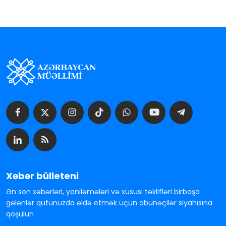
Xəbər bülleteni
Ən son xəbərləri, yeniləmələri və xüsusi təklifləri birbaşa
gələnlər qutunuzda əldə etmək üçün abunəçilər siyahısına
qoşulun