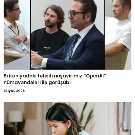
Britaniyadakı təhsil müşavirimiz “OpenAI”
nümayəndələri ilə görüşüb
31 İyul, 2026