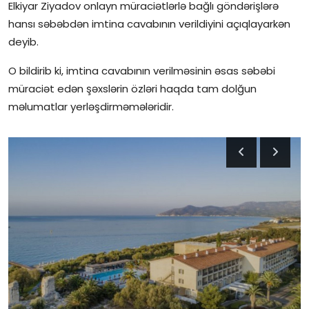
Elkiyar Ziyadov onlayn müraciətlərlə bağlı göndərişlərə
İctimai şura
hansı səbəbdən imtina cavabının verildiyini açıqlayarkən
deyib.
Dünya
O bildirib ki, imtina cavabının verilməsinin əsas səbəbi
müraciət edən şəxslərin özləri haqda tam dolğun
məlumatlar yerləşdirməmələridir.