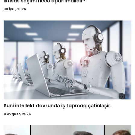
İxtisas seçimi necə aparılmalıdır?
30 İyul, 2026
Süni intellekt dövründə iş tapmaq çətinləşir:
4 Avqust, 2026