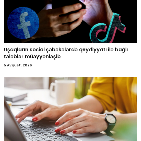
Uşaqların sosial şəbəkələrdə qeydiyyatı ilə bağlı
tələblər müəyyənləşib
5 Avqust, 2026