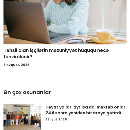
Təhsil alan işçilərin məzuniyyət hüququ necə
tənzimlənir?
5 Avqust, 2026
Ən çox oxunanlar
Həyat yolları ayrılsa da, məktəb onları
24 il sonra yenidən bir araya gətirdi
22 İyul, 2026