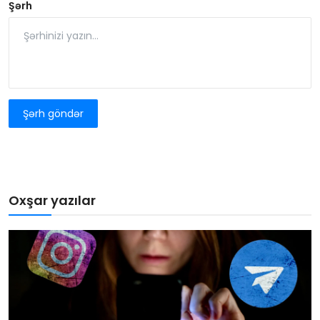
Şərh
Şərh göndər
Oxşar yazılar