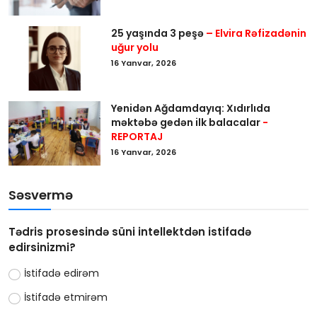
25 yaşında 3 peşə
– Elvira Rəfizadənin
uğur yolu
16 Yanvar, 2026
Yenidən Ağdamdayıq: Xıdırlıda
məktəbə gedən ilk balacalar
-
REPORTAJ
16 Yanvar, 2026
Səsvermə
Tədris prosesində süni intellektdən istifadə
edirsinizmi?
İstifadə edirəm
İstifadə etmirəm