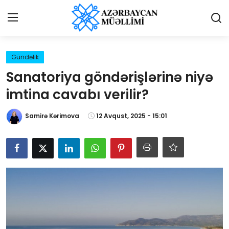
Giriş
Qeydiyyat
Gündəlik
Sanatoriya göndərişlərinə niyə
Qəzetə elan ver
imtina cavabı verilir?
Əlaqə
Samirə Kərimova
12 Avqust, 2025 - 15:01
Haqqımızda
Reklam və elan
Biz kimik?
Bütün xəbərlər