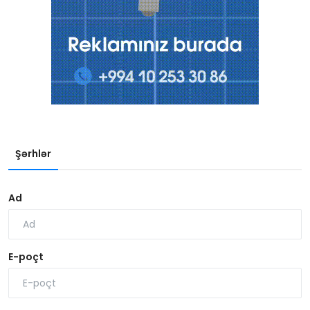
Şərhlər
Ad
E-poçt