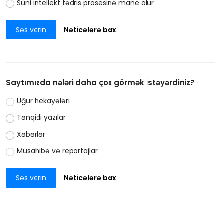
Süni intellekt tədris prosesinə mane olur
Səs verin
Nəticələrə bax
Saytımızda nələri daha çox görmək istəyərdiniz?
Uğur hekayələri
Tənqidi yazılar
Xəbərlər
Müsahibə və reportajlar
Səs verin
Nəticələrə bax