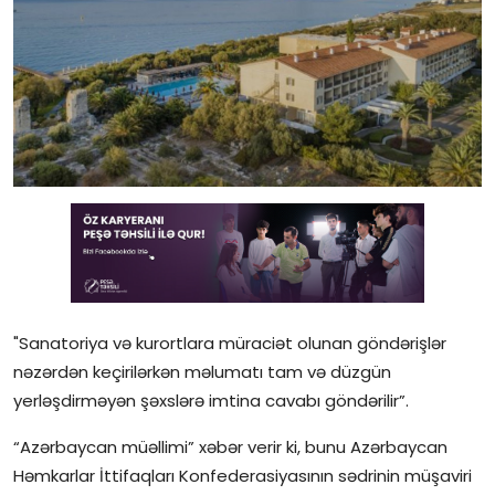
Gündəlik
Rəsmi
Təhsil
Müsahibə
Elm və innovasiya
Təhlil
Reportaj
"Sanatoriya və kurortlara müraciət olunan göndərişlər
nəzərdən keçirilərkən məlumatı tam və düzgün
Pedaqogika
yerləşdirməyən şəxslərə imtina cavabı göndərilir”.
Regionlar
“Azərbaycan müəllimi” xəbər verir ki, bunu Azərbaycan
Həmkarlar İttifaqları Konfederasiyasının sədrinin müşaviri
Qəzetin PDF arxivi