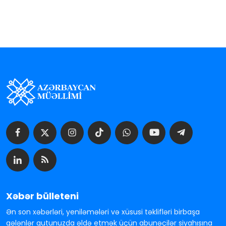
Xəbər bülleteni
Ən son xəbərləri, yeniləmələri və xüsusi təklifləri birbaşa
gələnlər qutunuzda əldə etmək üçün abunəçilər siyahısına