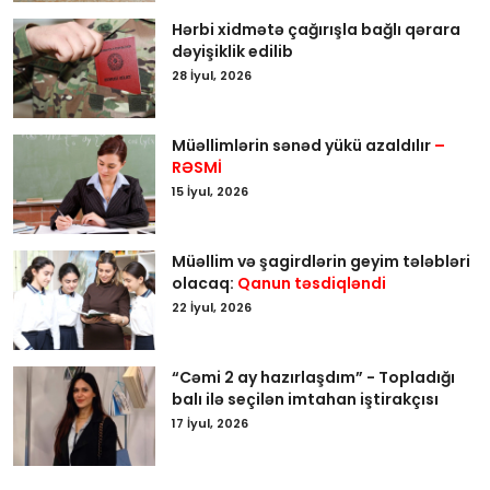
Hərbi xidmətə çağırışla bağlı qərara
dəyişiklik edilib
28 İyul, 2026
Müəllimlərin sənəd yükü azaldılır
–
RƏSMİ
15 İyul, 2026
Müəllim və şagirdlərin geyim tələbləri
olacaq:
Qanun təsdiqləndi
22 İyul, 2026
“Cəmi 2 ay hazırlaşdım” - Topladığı
balı ilə seçilən imtahan iştirakçısı
17 İyul, 2026